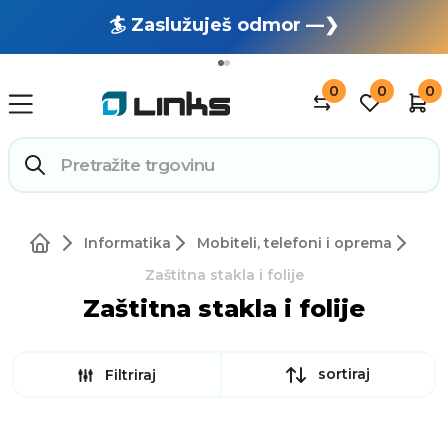
🏄 Zaslužuješ odmor —❯
🔥 OUTLET: TOTALNA RASPRODAJA —❯
0
0
0
Informatika
Mobiteli, telefoni i oprema
Zaštitna stakla i folije
Zaštitna stakla i folije
sortiraj
Filtriraj