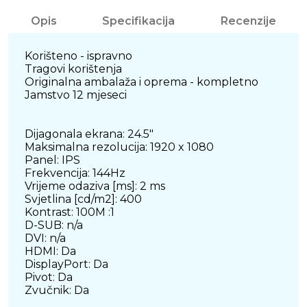
Opis
Specifikacija
Recenzije
Korišteno - ispravno
Tragovi korištenja
Originalna ambalaža i oprema - kompletno
Jamstvo 12 mjeseci
Dijagonala ekrana: 24.5"
Maksimalna rezolucija: 1920 x 1080
Panel: IPS
Frekvencija: 144Hz
Vrijeme odaziva [ms]: 2 ms
Svjetlina [cd/m2]: 400
Kontrast: 100M :1
D-SUB: n/a
DVI: n/a
HDMI: Da
DisplayPort: Da
Pivot: Da
Zvučnik: Da