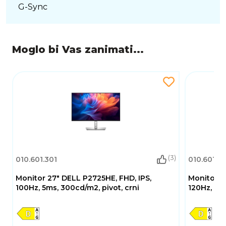
G-Sync
Moglo bi Vas zanimati...
(3)
010.601.301
010.601.3
Monitor 27" DELL P2725HE, FHD, IPS,
Monitor 2
100Hz, 5ms, 300cd/m2, pivot, crni
120Hz, 5ms