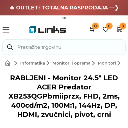
🏄 Zaslužuješ odmor —❯
🔥 OUTLET: TOTALNA RASPRODAJA —❯
0
0
0
Informatika
Monitori i oprema
Monitori
RABLJENI - Monitor 24.5" LED
ACER Predator
XB253QGPbmiiprzx, FHD, 2ms,
400cd/m2, 100M:1, 144Hz, DP,
HDMI, zvučnici, pivot, crni