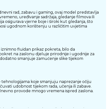
dnevni rad, zabavu i gaming, ovaj model predstavlja
vremeno, uređivanje sadržaja, gledanje filmova ili
a osigurava vjerne boje i široki kut gledanja, što
inosi ugodnom korištenju u različitim uvjetima
iznimno fluidan prikaz pokreta, bilo da
 pokret na zaslonu djeluje prirodnije i ugodnije za
a dodatno smanjuje zamućenje slike tijekom
je tehnologijama koje smanjuju naprezanje očiju
očuvati udobnost tijekom rada, učenja ili zabave.
vakodnevno provode mnogo vremena ispred zaslona.