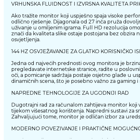
VRHUNSKA FLUIDNOST I IZVRSNA KVALITETA PRI
Ako tražite monitor koji uspješno spaja visoke perf
odlično rješenje. Dijagonala od 27 inča pruža dovolj
uživanje u omiljenim igrama. Full HD rezolucija omogu
znači da kvaliteta slike ostaje postojana bez obzira
osvjetljenja.
144 HZ OSVJEŽAVANJE ZA GLATKO KORISNIČKO I
Jedna od najvećih prednosti ovog monitora je brzina
pregledavate internetske stranice, radite u poslovnim
oči, a pomicanje sadržaja postaje osjetno glađe u 
dinamičnih scena, što je posebno važno za gaming i
NAPREDNE TEHNOLOGIJE ZA UGODNIJI RAD
Dugotrajni rad za računalom zahtijeva monitor koji 
tijekom višesatnog korištenja. Napredni sustavi za sm
Zahvaljujući tome, monitor je odličan izbor za ured
MODERNO POVEZIVANJE I PRAKTIČNE MOGUĆN