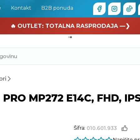
e
Kontakt
B2B ponuda
🏄 Zaslužuješ odmor —❯
🔥 OUTLET: TOTALNA RASPRODAJA —❯
ori
PRO MP272 E14C, FHD, IPS
Šifra:
010.601.933
Napišite p