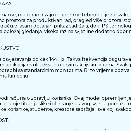
KAZA
ormanse, moderan dizajn i napredne tehnologije za svako
no prostora za produktivan rad, pregled više prozora isto
ćuje jasan i detaljan prikaz sadržaja, dok IPS tehnologij
 na položaj gledanja. Visoka razina svjetline dodatno dopr
SKUSTVO
 osvježavanja od čak 144 Hz. Takva frekvencija osigurava 
 aplikacijama ili uživate u brzim akcijskim igrama. Svaki
usporedbi sa standardnim monitorima. Brzo vrijeme odziv
 multimediju.
vodi računa o zdravlju korisnika. Ovaj model opremljen 
anjenje titranja slike i filtriranje plavog svjetla pomažu 
ske korisnike, studente, kreatore sadržaja i sve koji s
OSTI