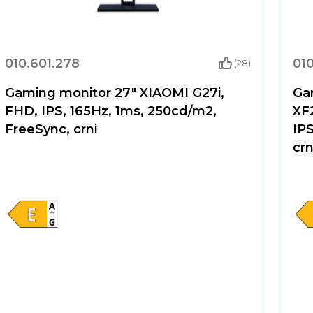
010.601.278
010
(28)
Gaming monitor 27" XIAOMI G27i,
Ga
FHD, IPS, 165Hz, 1ms, 250cd/m2,
XF
FreeSync, crni
IPS
crn