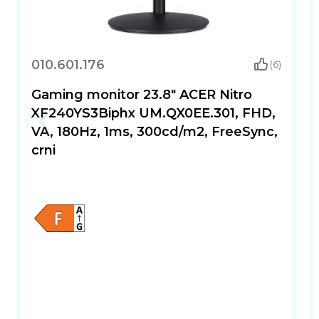
010.601.176
(6)
Gaming monitor 23.8" ACER Nitro
XF240YS3Biphx UM.QX0EE.301, FHD,
VA, 180Hz, 1ms, 300cd/m2, FreeSync,
crni