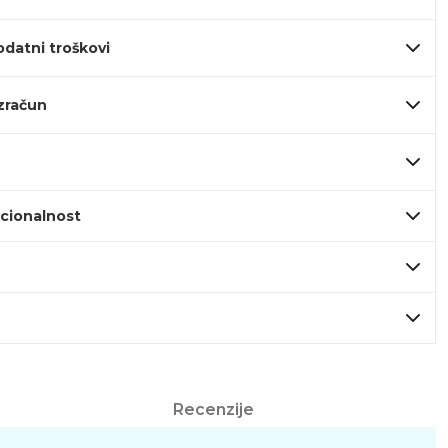
odatni troškovi
izračun
kcionalnost
Recenzije