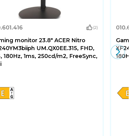
.601.416
010.60
(2)
ming monitor 23.8" ACER Nitro
Gaming
240YM3biiph UM.QX0EE.315, FHD,
XF240Y
, 180Hz, 1ms, 250cd/m2, FreeSync,
180Hz,
i