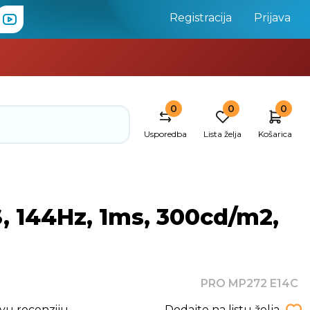
Registracija
Prijava
0
0
0
Usporedba
Lista želja
Košarica
, 144Hz, 1ms, 300cd/m2,
PRO MP272 E14C
rvu recenziju
Dodajte na listu želja