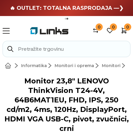
🏄 Zaslužuješ odmor —❯
🔥 OUTLET: TOTALNA RASPRODAJA —❯
0
0
0
Informatika
Monitori i oprema
Monitori
Monitor 23,8" LENOVO
ThinkVision T24-4V,
64B6MAT1EU, FHD, IPS, 250
cd/m2, 4ms, 120Hz, DisplayPort,
HDMI VGA USB-C, pivot, zvučnici,
crni