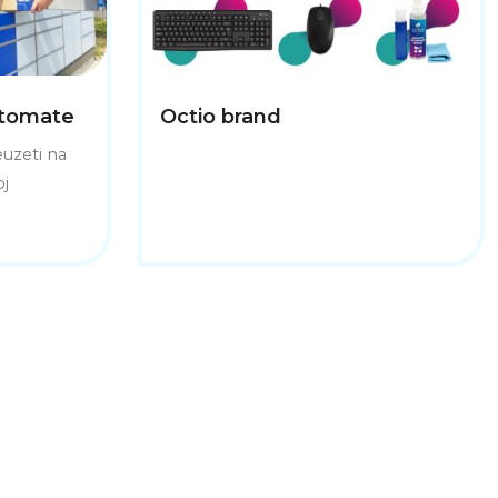
etomate
Octio brand
uzeti na
oj