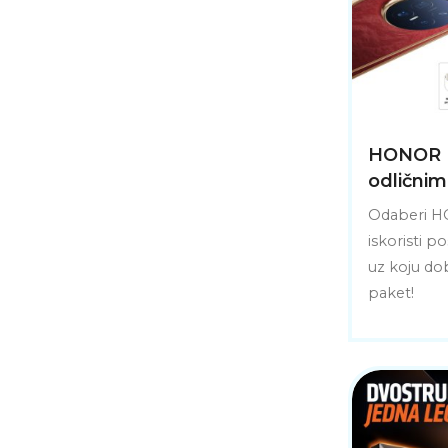
HONOR M
odlični
Odaberi H
iskoristi
uz koju do
paket!