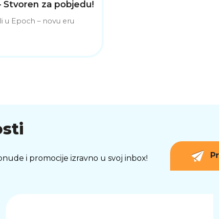
 Stvoren za pobjedu!
i u Epoch – novu eru
sti
Pr
 ponude i promocije izravno u svoj inbox!