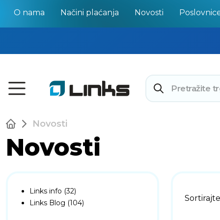
O nama
Načini plaćanja
Novosti
Poslovnic
Novosti
Novosti
Links info (32)
Sortirajt
Links Blog (104)