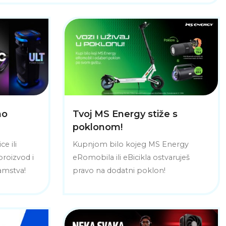
no
Tvoj MS Energy stiže s
poklonom!
e ili
Kupnjom bilo kojeg MS Energy
 proizvod i
eRomobila ili eBicikla ostvaruješ
amstva!
pravo na dodatni poklon!