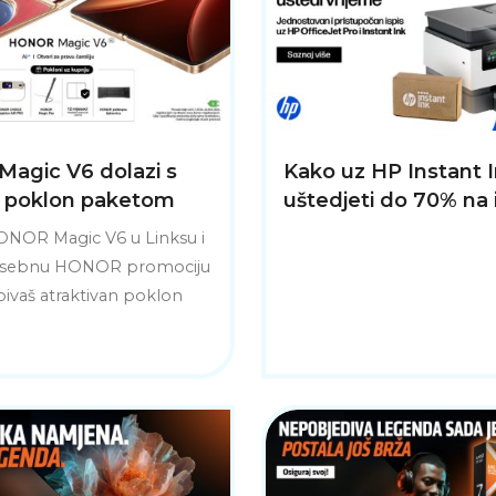
agic V6 dolazi s
Kako uz HP Instant 
m poklon paketom
uštedjeti do 70% na 
ONOR Magic V6 u Linksu i
 posebnu HONOR promociju
bivaš atraktivan poklon