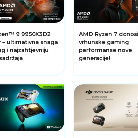
zen™ 9 9950X3D2
AMD Ryzen 7 donos
 – ultimativna snaga
vrhunske gaming
g i najzahtjevniju
performanse nove
 sadržaja
generacije!