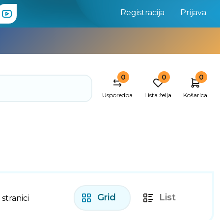
Registracija
Prijava
0
0
0
Usporedba
Lista želja
Košarica
Grid
List
 stranici