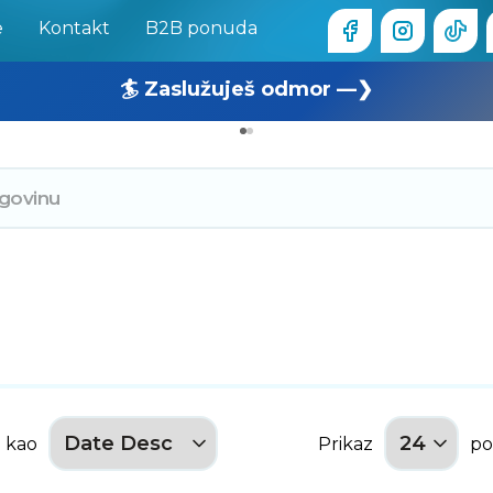
e
Kontakt
B2B ponuda
🏄 Zaslužuješ odmor —❯
🔥 OUTLET: TOTALNA RASPRODAJA —❯
e kao
Prikaz
po