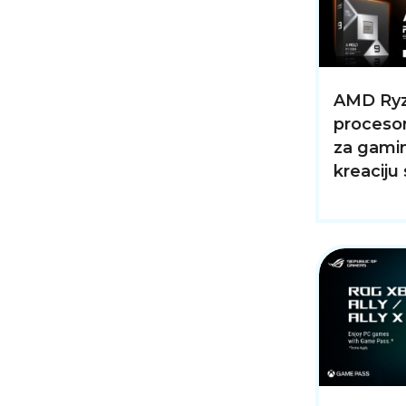
AMD Ry
procesor
za gamin
kreaciju