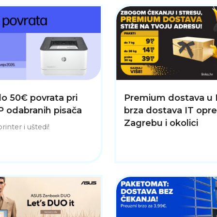
do 50€ povrata pri
Premium dostava u 
P odabranih pisača
brza dostava IT opr
Zagrebu i okolici
inter i uštedi!