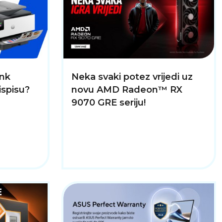
Ink
Neka svaki potez vrijedi uz
ispisu?
novu AMD Radeon™ RX
9070 GRE seriju!