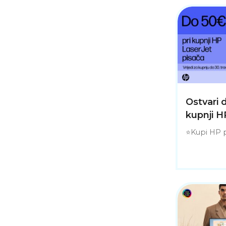
Ostvari 
kupnji H
⭐Kupi HP pr