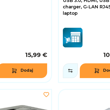
USB 3.0, HDMI, USB 
charger, G-LAN RJ45
laptop
15,99 €
10
Dodaj
Do