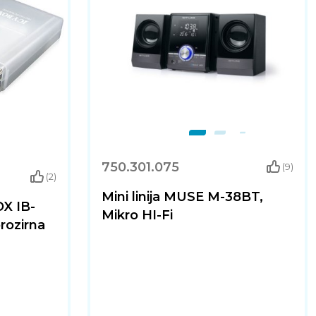
750.301.075
(9)
(2)
Mini linija MUSE M-38BT,
OX IB-
Mikro HI-Fi
rozirna