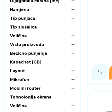
Dijagonala ekrana [inč]
Namjena
Tip punjača
Tip slušalica
Veličina
Vrsta proizvoda
Bežično punjenje
Kapacitet [GB]
Layout
Mikrofon
Mobilni router
Tehnologija ekrana
Veličina