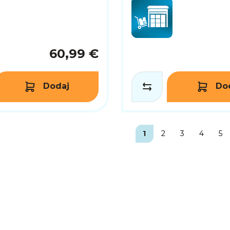
60,99 €
Dodaj
Do
1
2
3
4
5