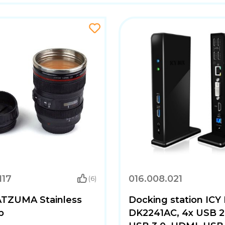
117
016.008.021
(6)
SATZUMA Stainless
Docking station ICY
p
DK2241AC, 4x USB 2.