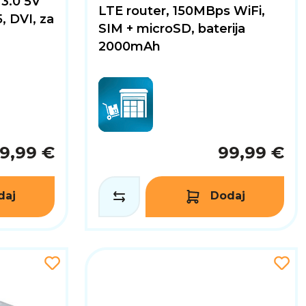
3.0 5V
LTE router, 150MBps WiFi,
, DVI, za
SIM + microSD, baterija
2000mAh
9,99 €
99,99 €
daj
Dodaj