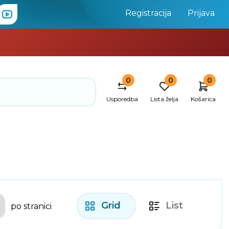
Registracija
Prijava
0
0
0
Usporedba
Lista želja
Košarica
Grid
List
po stranici