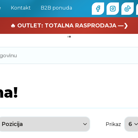
e
Kontakt
B2B ponuda
🏄 Zaslužuješ odmor —❯
🔥 OUTLET: TOTALNA RASPRODAJA —❯
ma!
Prikaz