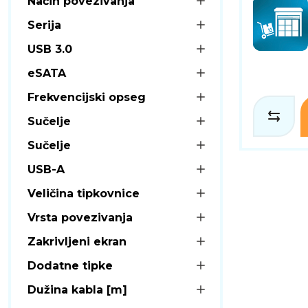
Način povezivanja
Serija
USB 3.0
eSATA
Frekvencijski opseg
Sučelje
Sučelje
USB-A
Veličina tipkovnice
Vrsta povezivanja
Zakrivljeni ekran
Dodatne tipke
Dužina kabla [m]