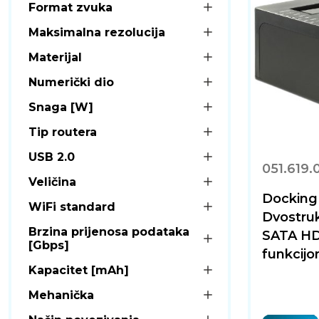
Format zvuka
Maksimalna rezolucija
Materijal
Numerički dio
Snaga [W]
Tip routera
USB 2.0
051.619.
Veličina
Docking
WiFi standard
Dvostruk
Brzina prijenosa podataka
SATA HD
[Gbps]
funkcijom
Kapacitet [mAh]
Mehanička