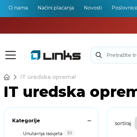
O nama
Načini plaćanja
Novosti
Poslovnic
IT uredska oprema!
IT uredska opre
Kategorije
sortiraj
30
Unutarnja rasvjeta