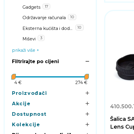
17
Gadgets
10
Održavanje računala
10
Eksterna kućišta i dodaci
3
Miševi
prikaži više
Filtrirajte po cijeni
4 €
274 €
Proizvođači
Akcije
410.500.
Dostupnost
Šalica 
Kolekcije
Lens Cu