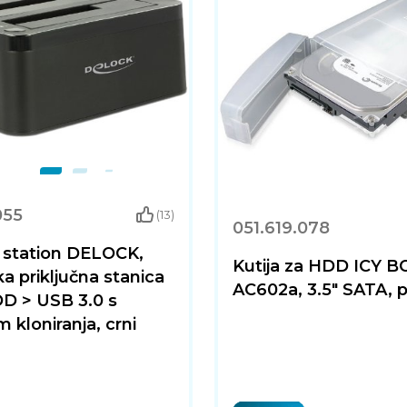
055
(13)
051.619.078
 station DELOCK,
Kutija za HDD ICY B
a priključna stanica
AC602a, 3.5" SATA, p
D > USB 3.0 s
 kloniranja, crni