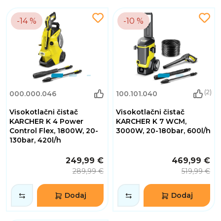
-14 %
-10 %
(2)
000.000.046
100.101.040
Visokotlačni čistač
Visokotlačni čistač
KARCHER K 4 Power
KARCHER K 7 WCM,
Control Flex, 1800W, 20-
3000W, 20-180bar, 600l/h
130bar, 420l/h
249,99 €
469,99 €
289,99 €
519,99 €
Dodaj
Dodaj