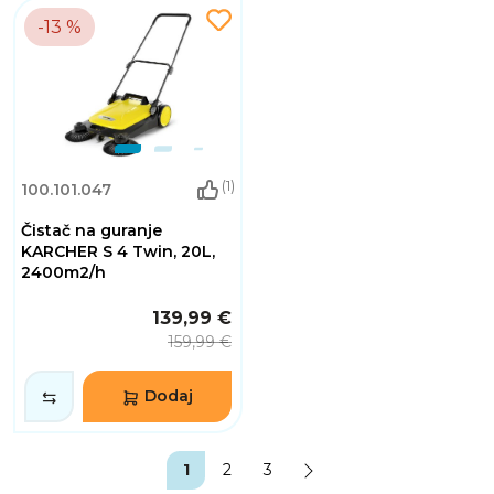
-13 %
(1)
100.101.047
Čistač na guranje
KARCHER S 4 Twin, 20L,
2400m2/h
139,99 €
159,99 €
Dodaj
1
2
3