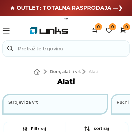
🏄 Zaslužuješ odmor —❯
🔥 OUTLET: TOTALNA RASPRODAJA —❯
0
0
0
Dom, alati i vrt
Alati
Alati
Strojevi za vrt
Ručni a
sortiraj
Filtriraj