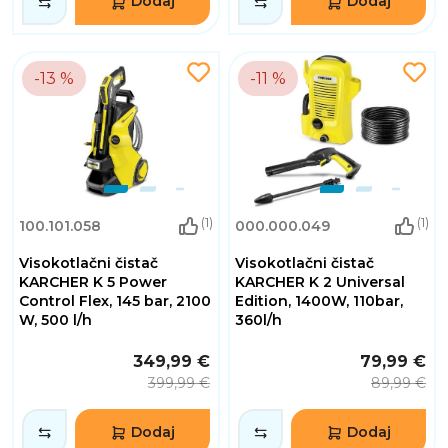
Dodaj
Dodaj
-13 %
-11 %
(1)
(1)
100.101.058
000.000.049
Visokotlačni čistač
Visokotlačni čistač
KARCHER K 5 Power
KARCHER K 2 Universal
Control Flex, 145 bar, 2100
Edition, 1400W, 110bar,
W, 500 l/h
360l/h
349,99 €
79,99 €
399,99 €
89,99 €
Dodaj
Dodaj