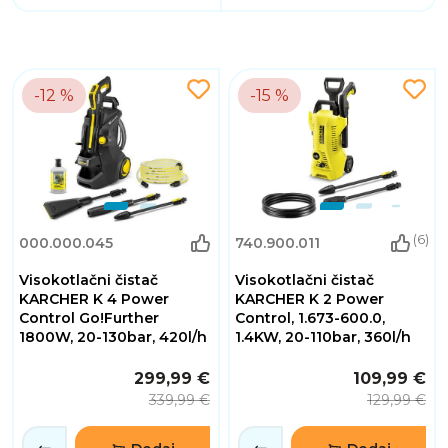
-12 %
-15 %
(6)
000.000.045
740.900.011
Visokotlačni čistač
Visokotlačni čistač
KARCHER K 4 Power
KARCHER K 2 Power
Control Go!Further
Control, 1.673-600.0,
1800W, 20-130bar, 420l/h
1.4KW, 20-110bar, 360l/h
299,99 €
109,99 €
339,99 €
129,99 €