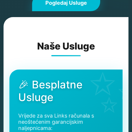
Pogledaj Usluge
Naše Usluge
🎉 Besplatne
Usluge
Vrijede za sva Links računala s
neoštećenim garancijskim
naljepnicama: