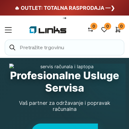
🏄 Zaslužuješ odmor —❯
🔥 OUTLET: TOTALNA RASPRODAJA —❯
0
0
0
Profesionalne Usluge
Servisa
Vaš partner za održavanje i popravak
računalna