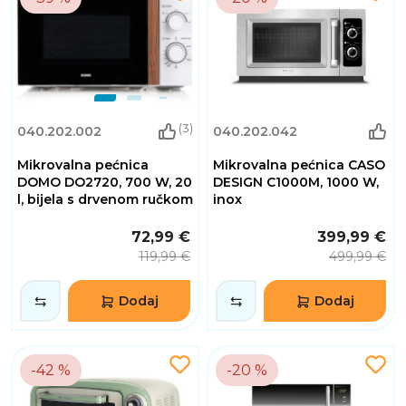
(3)
040.202.002
040.202.042
Mikrovalna pećnica
Mikrovalna pećnica CASO
DOMO DO2720, 700 W, 20
DESIGN C1000M, 1000 W,
l, bijela s drvenom ručkom
inox
72,99 €
399,99 €
119,99 €
499,99 €
Dodaj
Dodaj
-42 %
-20 %