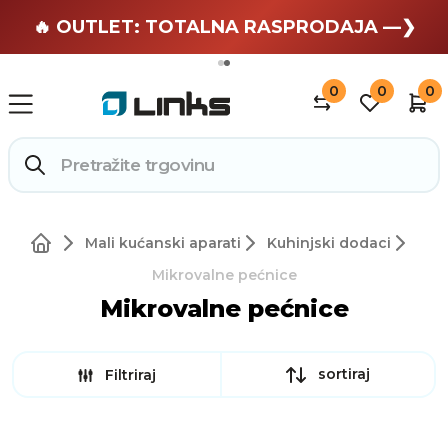
🏄 Zaslužuješ odmor —❯
🔥 OUTLET: TOTALNA RASPRODAJA —❯
0
0
0
Mali kućanski aparati
Kuhinjski dodaci
Mikrovalne pećnice
Mikrovalne pećnice
sortiraj
Filtriraj