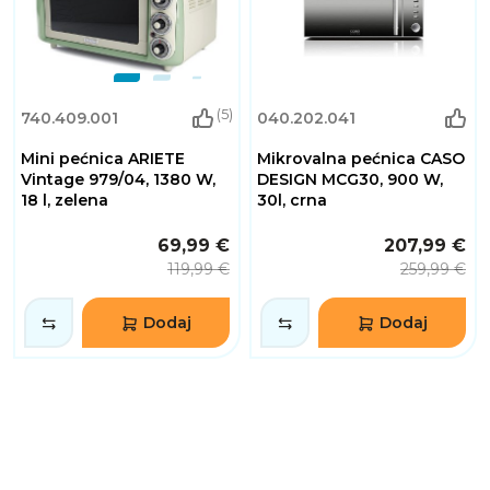
(5)
740.409.001
040.202.041
Mini pećnica ARIETE
Mikrovalna pećnica CASO
Vintage 979/04, 1380 W,
DESIGN MCG30, 900 W,
18 l, zelena
30l, crna
69,99 €
207,99 €
119,99 €
259,99 €
Dodaj
Dodaj