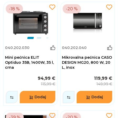
-18 %
-20 %
040.202.030
040.202.040
Mini pećnica ELIT
Mikrovalna pećnica CASO
Optiduo 35B, 1400W, 35 l,
DESIGN MG20, 800 W, 20
crna
L, inox
94,99 €
119,99 €
115,99 €
149,99 €
Dodaj
Dodaj
-39 %
-20 %