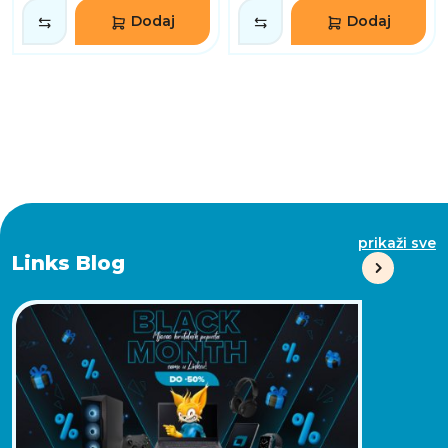
Dodaj
Dodaj
prikaži sve
Links Blog