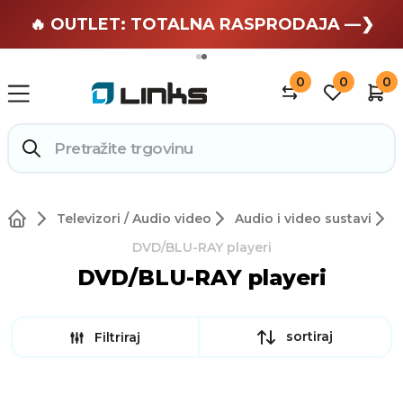
🏄 Zaslužuješ odmor —❯
🔥 OUTLET: TOTALNA RASPRODAJA —❯
0
0
0
Televizori / Audio video
Audio i video sustavi
DVD/BLU-RAY playeri
DVD/BLU-RAY playeri
sortiraj
Filtriraj