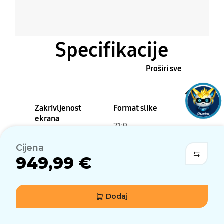
Specifikacije
Proširi sve
Zakrivljenost
Format slike
ekrana
21:9
1800R
Cijena
Svjetlina
Statički omjer
949,99 €
(uobičajena)
kontrasta
250 cd/㎡
1,000,000:1 (Uob.)
Dodaj
Rezolucija
Vrijeme odziva
(ms)