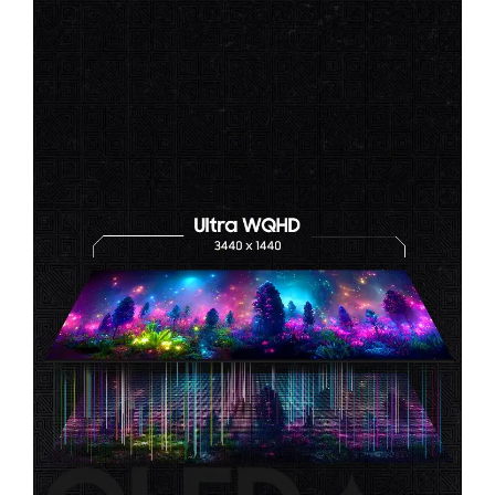
multimedijske entuzijaste. Svestran, snažan i
vizualno impresivan – ovaj monitor donosi
istinski nov nivo iskustva.