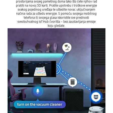
prostorijama svojeg pametnog doma tako što ćete njihov rad
pratiti na novoj 3D karti. Pratite upotrebu i troškove energije
svakog pojedinog uređaja te uštedite novac uključivanjem
načina rada za uštedu energije. S pomoću svojega mobilnog
telefona ili svojega glasa iskoristite sve prednosti
sveobuhvatnog IoT Hub čvorišta – bez zaustavljanja emisije
koju gledate.