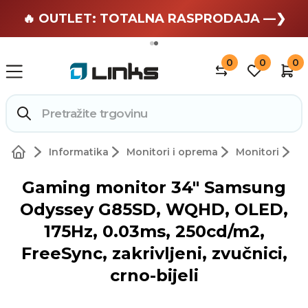
🏄 Zaslužuješ odmor —❯
🔥 OUTLET: TOTALNA RASPRODAJA —❯
0
0
0
Informatika
Monitori i oprema
Monitori
Gaming monitor 34" Samsung
Odyssey G85SD, WQHD, OLED,
175Hz, 0.03ms, 250cd/m2,
FreeSync, zakrivljeni, zvučnici,
crno-bijeli