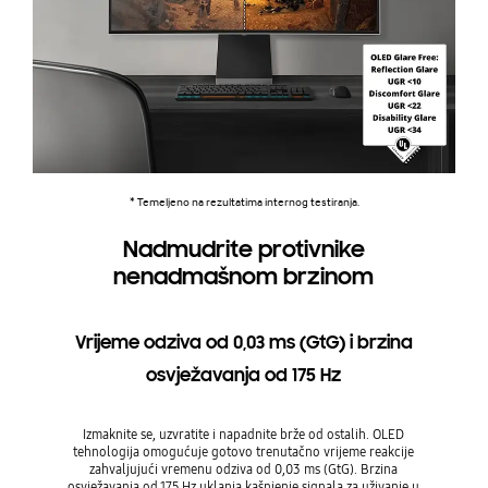
* Temeljeno na rezultatima internog testiranja.
Nadmudrite protivnike
nenadmašnom brzinom
Vrijeme odziva od 0,03 ms (GtG) i brzina
osvježavanja od 175 Hz
Izmaknite se, uzvratite i napadnite brže od ostalih. OLED
tehnologija omogućuje gotovo trenutačno vrijeme reakcije
zahvaljujući vremenu odziva od 0,03 ms (GtG). Brzina
osvježavanja od 175 Hz uklanja kašnjenje signala za uživanje u