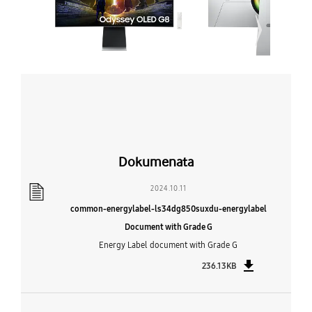
Dokumenata
2024.10.11
common-energylabel-ls34dg850suxdu-energylabel
Document with Grade G
Energy Label document with Grade G
236.13KB