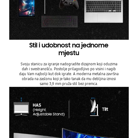
Stil i udobnost na jednome
mjestu
Svoju stanicu za igranje nadogradite dizajnom koji oduzima
dah i svestranošću. Postolje prilagodljivo po visini i nagib
daju Vam najbolji kut dok igrate. A moderna metalna završna
obrada na zaslonu koji je tako tanak da mu debljina iznosi
samo 3,9 mm pruža stil bez premca.