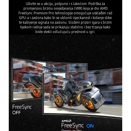
Uživite se u akciju, potpuno i s lakoćom. Podrška za
promjenjivu brzinu osvježavanja (VRR) koja je dio AMD
FreeSync Premium Pro tehnologije omogućuje usklađen rad
GPU-a i zaslona kako bi se uklonili isjeckanost i kidanje slike
te kašnjenje signala na zaslonu. Složeni prizori igara s brzim
tijekom radnje sada se prikazuju stabilno i bez trzanja kako
biste stekli odlučujuću prednost u igri.