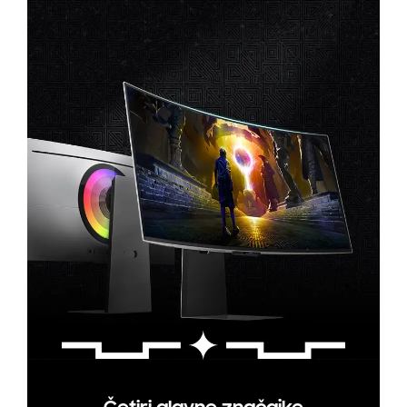
HDR TRUE BLACK I SJAJNA VIDLJIVOST BEZ
ODRAZA
Certificirani VESA DisplayHDR True Black 400,
ovaj OLED panel pruža spektakularne
kontraste i prikaz najsitnijih detalja čak i u
tamnim scenama. Posebna tehnologija protiv
odsjaja (Glare Free) dodatno poboljšava
vidljivost, čak i u prostorijama s puno
ambijentalnog svjetla, što korisnicima
omogućuje potpunu fokusiranost bez
vizualnih smetnji.
INTELIGENTNE FUNKCIJE I UGRAĐENI
GAMING HUB
Ugrađeni Neo Quantum procesor koristi
umjetnu inteligenciju za optimizaciju slike u
stvarnom vremenu. Gaming Hub omogućuje
direktan pristup popularnim cloud gaming
servisima poput Xbox Game Pass-a, bez
potrebe za spajanjem na računalo ili konzolu.