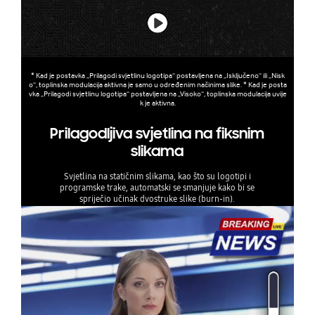
* Kad je postavka „Prilagodi svjetlinu logotipa“ postavljena na „Isključeno“ ili „Nisk
o“, toplinska modulacija aktivna je samo u određenim načinima slike. * Kad je posta
vka „Prilagodi svjetlinu logotipa“ postavljena na „Visoko“, toplinska modulacija uvije
k je aktivna.
Prilagodljiva svjetlina na fiksnim
slikama
Svjetlina na statičnim slikama, kao što su logotipi i
programske trake, automatski se smanjuje kako bi se
spriječio učinak dvostruke slike (burn-in).