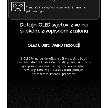
godina korištenja.
Trenutačni pristup Vašim omiljenim igrama na
jednome mjestu
ŠIROK IZBOR POVEZIVANJA
Monitor dolazi opremljen s Mini DisplayPort 1.4,
Detaljni OLED svjetovi žive na
HDMI 2.1 i USB-C priključcima s podrškom za
širokom, živopisnom zaslonu
punjenje do 65 W, što omogućuje povezivanje
s raznim uređajima, uključujući računala,
konzole i mobilne uređaje. Ugrađeni stereo
zvučnici dodatno povećavaju funkcionalnost,
OLED u Ultra WQHD rezoluciji
eliminirajući potrebu za vanjskim audio
sustavima.
S OLED tehnologijom uživajte u širem spektru boja i
živopisnim slikama koje će Vas očarati i podići Vaš doživljaj
SAŽETAK
igranja na nove visine. Sadržaj oživljava na zaslonu
rezolucije Ultra WQHD (3440 x 1440), pružajući
Samsung Odyssey OLED G8 je premium
neusporedivu jasnoću i preciznost.
gaming monitor koji kombinira nevjerojatne
performanse s naprednom tehnologijom
prikaza i elegantnim dizajnom. Zahvaljujući
OLED zaslonu, visokoj brzini osvježavanja,
naprednoj obradi slike i podršci za gaming
servise bez računala, predstavlja izvanredan
izbor za gamere, kreativne profesionalce i