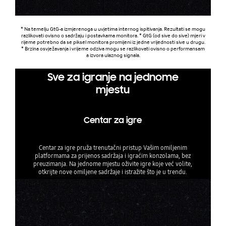
* Na temelju GtG-a izmjerenoga u uvjetima internog ispitivanja. Rezultati se mogu
razlikovati ovisno o sadržaju i postavkama monitora. * GtG (od sive do sive) mjeri v
rijeme potrebno da se piksel monitora promijeni iz jedne vrijednosti sive u drugu.
* Brzina osvježavanja i vrijeme odziva mogu se razlikovati ovisno o performansam
a izvora ulaznog signala.
Sve za igranje na jednome
mjestu
Centar za igre
Centar za igre pruža trenutačni pristup Vašim omiljenim
platformama za prijenos sadržaja i igraćim konzolama, bez
preuzimanja. Na jednome mjestu oživite igre koje već volite,
otkrijte nove omiljene sadržaje i istražite što je u trendu.