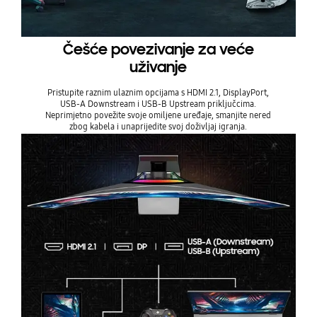
Češće povezivanje za veće
uživanje
Pristupite raznim ulaznim opcijama s HDMI 2.1, DisplayPort,
USB-A Downstream i USB-B Upstream priključcima.
Neprimjetno povežite svoje omiljene uređaje, smanjite nered
zbog kabela i unaprijedite svoj doživljaj igranja.