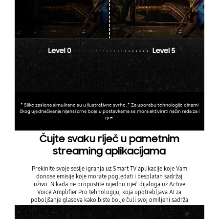
* Slike zaslona simulirane su u ilustrativne svrhe. * Za uporabu tehnologije dinami
čkog ujednačivanja nijansi crne boje u postavkama se mora aktivirati način rada za i
gre.
Čujte svaku riječ u pametnim
streaming aplikacijama
Prekinite svoje sesije igranja uz Smart TV aplikacije koje Vam
donose emisije koje morate pogledati i besplatan sadržaj
uživo. Nikada ne propustite nijednu riječ dijaloga uz Active
Voice Amplifier Pro tehnologiju, koja upotrebljava AI za
poboljšanje glasova kako biste bolje čuli svoj omiljeni sadrža