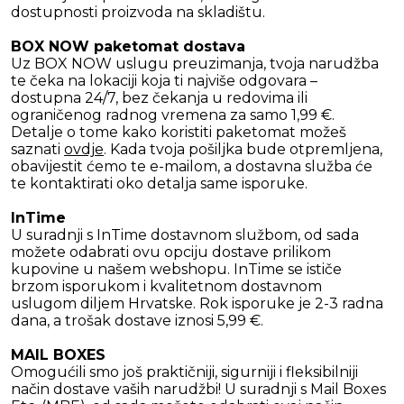
dostupnosti proizvoda na skladištu.
BOX NOW paketomat dostava
Uz BOX NOW uslugu preuzimanja, tvoja narudžba
te čeka na lokaciji koja ti najviše odgovara –
dostupna 24/7, bez čekanja u redovima ili
ograničenog radnog vremena za samo 1,99 €.
Detalje o tome kako koristiti paketomat možeš
saznati
ovdje
. Kada tvoja pošiljka bude otpremljena,
obavijestit ćemo te e-mailom, a dostavna služba će
te kontaktirati oko detalja same isporuke.
InTime
U suradnji s InTime dostavnom službom, od sada
možete odabrati ovu opciju dostave prilikom
kupovine u našem webshopu. InTime se ističe
brzom isporukom i kvalitetnom dostavnom
uslugom diljem Hrvatske. Rok isporuke je 2-3 radna
dana, a trošak dostave iznosi 5,99 €.
MAIL BOXES
Omogućili smo još praktičniji, sigurniji i fleksibilniji
način dostave vaših narudžbi! U suradnji s Mail Boxes