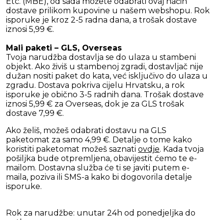
Etc. (MBE), od sada možete odabrati ovaj način
dostave prilikom kupovine u našem webshopu. Rok
isporuke je kroz 2-5 radna dana, a trošak dostave
iznosi 5,99 €.
Mali paketi – GLS, Overseas
Tvoja narudžba dostavlja se do ulaza u stambeni
objekt. Ako živiš u stambenoj zgradi, dostavljač nije
dužan nositi paket do kata, već isključivo do ulaza u
zgradu. Dostava pokriva cijelu Hrvatsku, a rok
isporuke je obično 3-5 radnih dana. Trošak dostave
iznosi 5,99 € za Overseas, dok je za GLS trošak
dostave 7,99 €.
Ako želiš, možeš odabrati dostavu na GLS
paketomat za samo 4,99 €. Detalje o tome kako
koristiti paketomat možeš saznati
ovdje
. Kada tvoja
pošiljka bude otpremljena, obavijestit ćemo te e-
mailom. Dostavna služba će ti se javiti putem e-
maila, poziva ili SMS-a kako bi dogovorila detalje
isporuke.
Rok za narudžbe: unutar 24h od ponedjeljka do