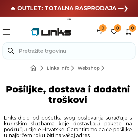
🏄 Zaslužuješ odmor —❯
🔥 OUTLET: TOTALNA RASPRODAJA —❯
0
0
0
Links info
Webshop
Pošiljke, dostava i dodatni
troškovi
Links d.o.o. od početka svog poslovanja surađuje s
kurirskim službama koje dostavljaju pakete na
području cijele Hrvatske. Garantiramo da će pošiljke
u najbržem roku biti na vašoj adresi.