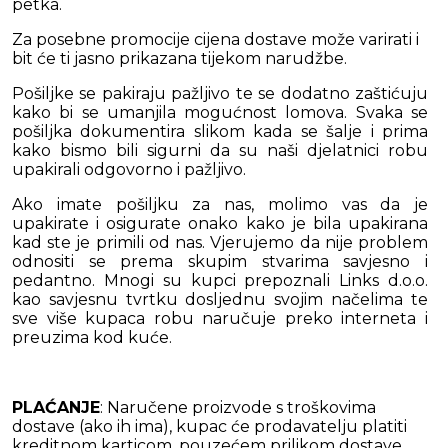
petka.
Za posebne promocije cijena dostave može varirati i
bit će ti jasno prikazana tijekom narudžbe.
Pošiljke se pakiraju pažljivo te se dodatno zaštićuju
kako bi se umanjila mogućnost lomova. Svaka se
pošiljka dokumentira slikom kada se šalje i prima
kako bismo bili sigurni da su naši djelatnici robu
upakirali odgovorno i pažljivo.
Ako imate pošiljku za nas, molimo vas da je
upakirate i osigurate onako kako je bila upakirana
kad ste je primili od nas. Vjerujemo da nije problem
odnositi se prema skupim stvarima savjesno i
pedantno. Mnogi su kupci prepoznali Links d.o.o.
kao savjesnu tvrtku dosljednu svojim načelima te
sve više kupaca robu naručuje preko interneta i
preuzima kod kuće.
PLAĆANJE
: Naručene proizvode s troškovima
dostave (ako ih ima), kupac će prodavatelju platiti
kreditnom karticom, pouzećem prilikom dostave