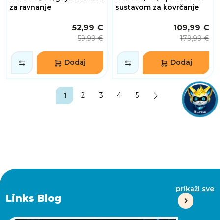
za ravnanje
sustavom za kovrčanje
52,99 €
109,99 €
59,99 €
179,99 €
Dodaj
Dodaj
1
2
3
4
5
prikaži sve
Links Blog