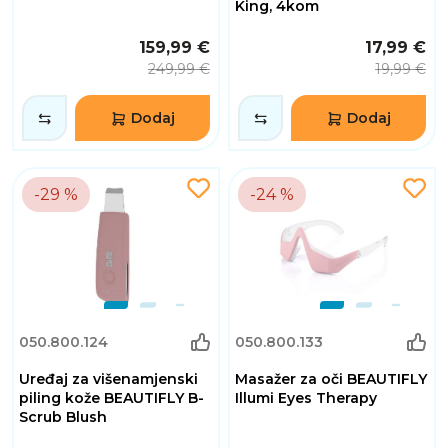
King, 4kom
159,99 €
17,99 €
249,99 €
19,99 €
Dodaj
Dodaj
-29 %
-24 %
050.800.124
050.800.133
Uređaj za višenamjenski
Masažer za oči BEAUTIFLY
piling kože BEAUTIFLY B-
Illumi Eyes Therapy
Scrub Blush