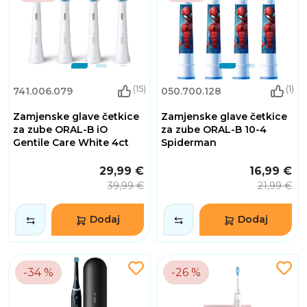
(15)
(1)
741.006.079
050.700.128
Zamjenske glave četkice
Zamjenske glave četkice
za zube ORAL-B iO
za zube ORAL-B 10-4
Gentile Care White 4ct
Spiderman
29,99 €
16,99 €
39,99 €
21,99 €
Dodaj
Dodaj
-34 %
-26 %