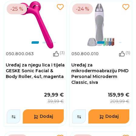
-25 %
-24 %
(3)
(5)
050.800.063
050.800.010
Uređaj za njegu lica i tijela
Uređaj za
GESKE Sonic Facial &
mikrodermoabraziju PMD
Body Roller, 4u1, magenta
Personal Microderm
Classic, siva
29,99 €
159,99 €
39,99 €
209,99 €
Dodaj
Dodaj