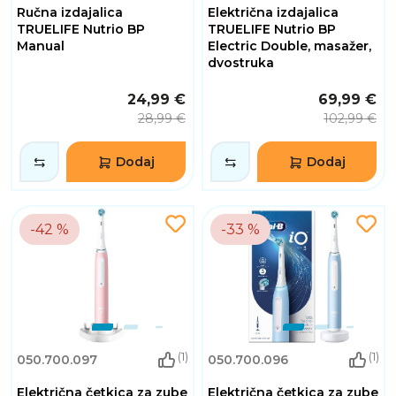
Ručna izdajalica
Električna izdajalica
TRUELIFE Nutrio BP
TRUELIFE Nutrio BP
Manual
Electric Double, masažer,
dvostruka
24,99 €
69,99 €
28,99 €
102,99 €
Dodaj
Dodaj
-42 %
-33 %
(1)
(1)
050.700.097
050.700.096
Električna četkica za zube
Električna četkica za zube