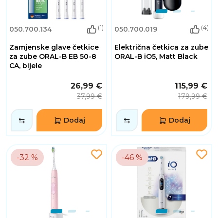
(1)
(4)
050.700.134
050.700.019
Zamjenske glave četkice
Električna četkica za zube
za zube ORAL-B EB 50-8
ORAL-B iO5, Matt Black
CA, bijele
26,99 €
115,99 €
37,99 €
179,99 €
Dodaj
Dodaj
-32 %
-46 %