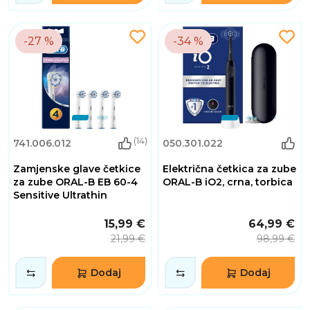
-27 %
-34 %
(14)
741.006.012
050.301.022
Zamjenske glave četkice
Električna četkica za zube
za zube ORAL-B EB 60-4
ORAL-B iO2, crna, torbica
Sensitive Ultrathin
15,99 €
64,99 €
21,99 €
98,99 €
Dodaj
Dodaj