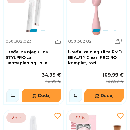
(1)
050.302.023
050.302.021
Uređaj za njegu lica
Uređaj za njegu lica PMD
STYLPRO za
BEAUTY Clean PRO RQ
Dermaplaning , bijeli
komplet, rozi
34,99 €
169,99 €
49,99 €
189,99 €
Dodaj
Dodaj
-29 %
-22 %