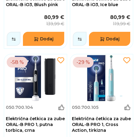
ORAL-B iO3, Blush pink
ORAL-B iO3, Ice blue
80,99 €
80,99 €
139,99 €
119,99 €
Dodaj
Dodaj
-58 %
-29 %
050.700.104
050.700.105
Električna četkica za zube
Električna četkica za zube
ORAL-B PRO 1, putna
ORAL-B PRO 1, Cross
torbica, crna
Action, tirkizna