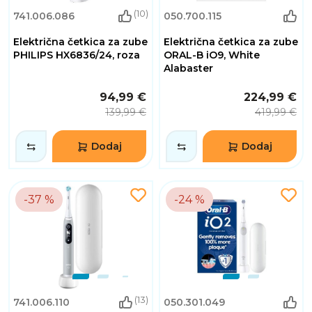
(10)
741.006.086
050.700.115
Električna četkica za zube
Električna četkica za zube
PHILIPS HX6836/24, roza
ORAL-B iO9, White
Alabaster
94,99 €
224,99 €
139,99 €
419,99 €
Dodaj
Dodaj
-37 %
-24 %
(13)
741.006.110
050.301.049