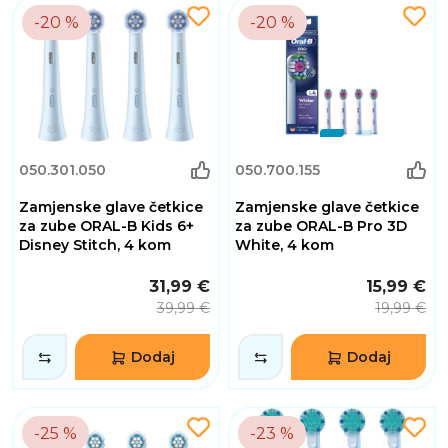
-20 %
-20 %
050.301.050
050.700.155
Zamjenske glave četkice
Zamjenske glave četkice
za zube ORAL-B Kids 6+
za zube ORAL-B Pro 3D
Disney Stitch, 4 kom
White, 4 kom
31,99 €
15,99 €
39,99 €
19,99 €
Dodaj
Dodaj
-25 %
-23 %