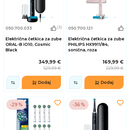
(3)
050.700.033
050.700.121
Električna četkica za zube
Električna četkica za zube
ORAL-B iO10, Cosmic
PHILIPS HX9911/84,
Black
sonična, roza
349,99 €
169,99 €
529,99 €
229,99 €
Dodaj
Dodaj
-29 %
-36 %