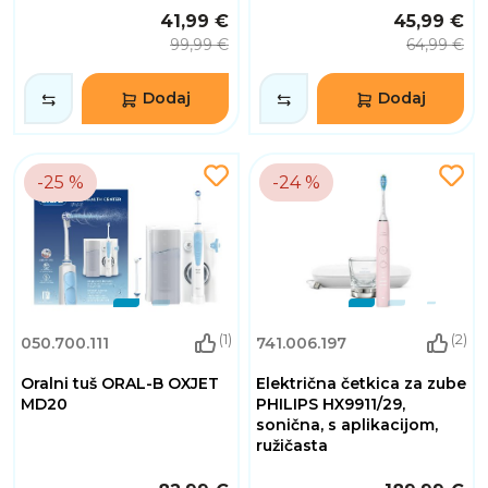
41,99 €
45,99 €
99,99 €
64,99 €
Dodaj
Dodaj
-25 %
-24 %
(1)
(2)
050.700.111
741.006.197
Oralni tuš ORAL-B OXJET
Električna četkica za zube
MD20
PHILIPS HX9911/29,
sonična, s aplikacijom,
ružičasta