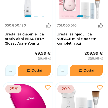
050.800.120
751.005.016
Uređaj za čišćenje lica
Uređaj za njegu lica
protiv akni BEAUTIFLY
NUFACE mini + početni
Glossy Acne Young
komplet , rozi
49,99 €
209,99 €
69,99 €
269,99 €
Dodaj
Dodaj
-25 %
-20 %