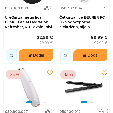
(2)
050.800.090
050.302.004
Uređaj za njegu lica
Četka za lice BEURER FC
GESKE Facial Hydration
95, vodootporna,
Refresher, 4u1, ovalni, sivi
električna, bijela
22,99 €
69,99 €
29,99 €
97,99 €
Dodaj
Dodaj
-25 %
-13 %
(1)
(2)
050.800.027
050.100.012