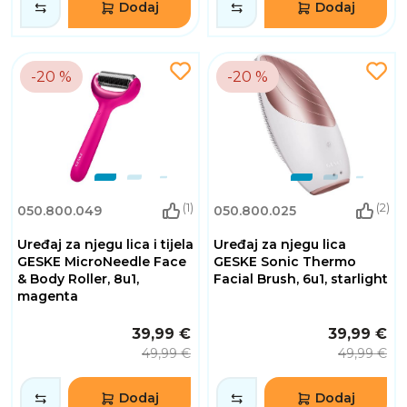
Dodaj
Dodaj
-20 %
-20 %
(1)
(2)
050.800.049
050.800.025
Uređaj za njegu lica i tijela
Uređaj za njegu lica
GESKE MicroNeedle Face
GESKE Sonic Thermo
& Body Roller, 8u1,
Facial Brush, 6u1, starlight
magenta
39,99 €
39,99 €
49,99 €
49,99 €
Dodaj
Dodaj