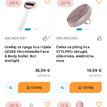
-28 %
-20 %
(1)
050.800.031
050.302.024
Uređaj za njegu lica i tijela
Četka za piling lica
GESKE MicroNeedle Face
STYLPRO okrugla,
& Body Roller, 8u1,
silikonska, električna,
starlight
roza
35,99 €
19,99 €
49,99 €
24,99 €
Dodaj
Dodaj
-30 %
-11 %