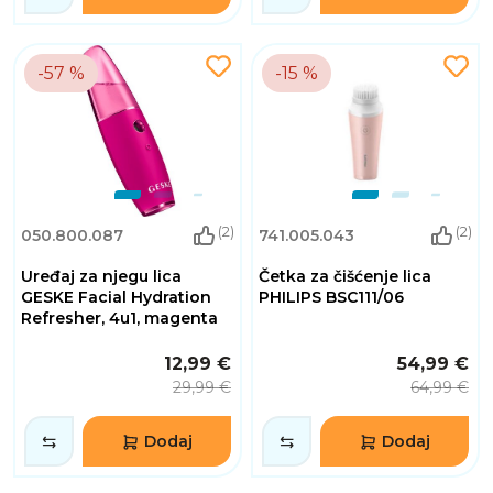
-57 %
-15 %
(2)
(2)
050.800.087
741.005.043
Uređaj za njegu lica
Četka za čišćenje lica
GESKE Facial Hydration
PHILIPS BSC111/06
Refresher, 4u1, magenta
12,99 €
54,99 €
29,99 €
64,99 €
Dodaj
Dodaj