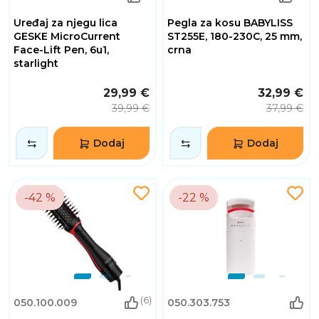
Uređaj za njegu lica
Pegla za kosu BABYLISS
GESKE MicroCurrent
ST255E, 180-230C, 25 mm,
Face-Lift Pen, 6u1,
crna
starlight
29,99 €
32,99 €
39,99 €
37,99 €
Dodaj
Dodaj
-42 %
-22 %
(6)
050.100.009
050.303.753