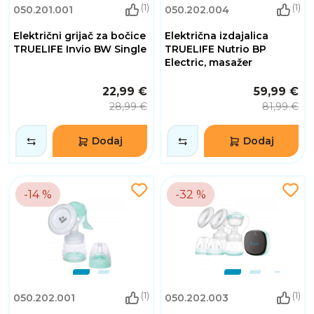
(1)
(1)
050.201.001
050.202.004
Električni grijač za bočice
Električna izdajalica
TRUELIFE Invio BW Single
TRUELIFE Nutrio BP
Electric, masažer
22,99 €
59,99 €
28,99 €
81,99 €
Dodaj
Dodaj
-14 %
-32 %
(1)
(1)
050.202.001
050.202.003