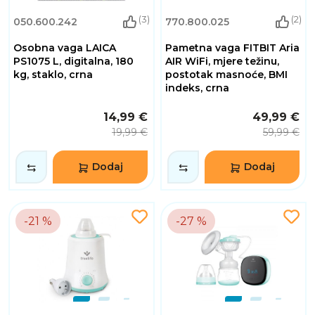
(3)
(2)
050.600.242
770.800.025
Osobna vaga LAICA
Pametna vaga FITBIT Aria
PS1075 L, digitalna, 180
AIR WiFi, mjere težinu,
kg, staklo, crna
postotak masnoće, BMI
indeks, crna
14,99 €
49,99 €
19,99 €
59,99 €
Dodaj
Dodaj
-21 %
-27 %