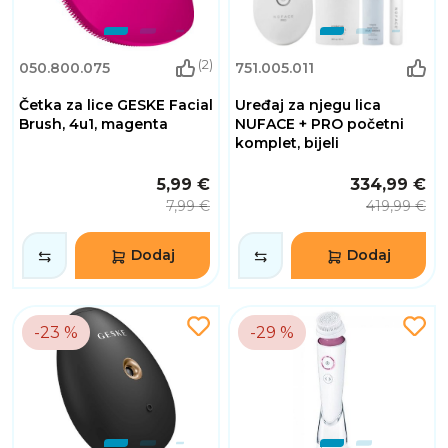
(2)
050.800.075
751.005.011
Četka za lice GESKE Facial
Uređaj za njegu lica
Brush, 4u1, magenta
NUFACE + PRO početni
komplet, bijeli
5,99 €
334,99 €
7,99 €
419,99 €
Dodaj
Dodaj
-23 %
-29 %