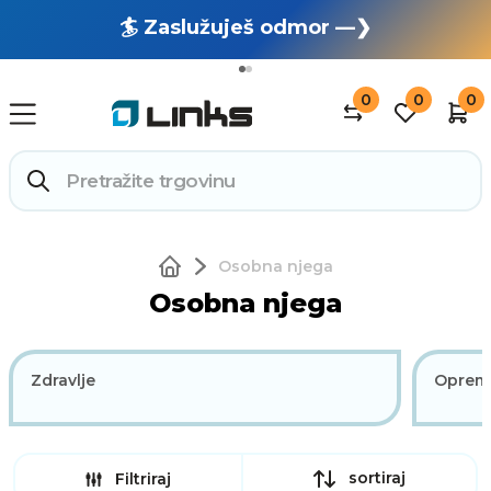
🏄 Zaslužuješ odmor —❯
🔥 OUTLET: TOTALNA RASPRODAJA —❯
0
0
0
Osobna njega
Osobna njega
Zdravlje
Oprem
sortiraj
Filtriraj