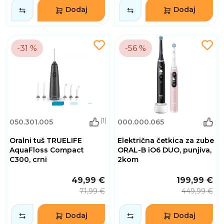
Dodaj
Dodaj
-31 %
-56 %
(1)
050.301.005
000.000.065
Oralni tuš TRUELIFE
Električna četkica za zube
AquaFloss Compact
ORAL-B iO6 DUO, punjiva,
C300, crni
2kom
49,99 €
199,99 €
71,99 €
449,99 €
Dodaj
Dodaj