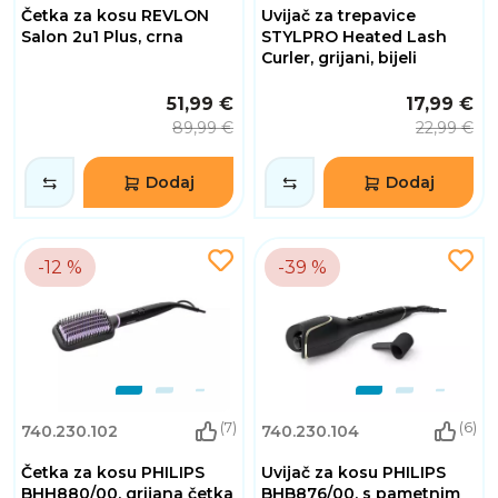
Četka za kosu REVLON
Uvijač za trepavice
Salon 2u1 Plus, crna
STYLPRO Heated Lash
Curler, grijani, bijeli
51,99 €
17,99 €
89,99 €
22,99 €
Dodaj
Dodaj
-12 %
-39 %
(7)
(6)
740.230.102
740.230.104
Četka za kosu PHILIPS
Uvijač za kosu PHILIPS
BHH880/00, grijana četka
BHB876/00, s pametnim