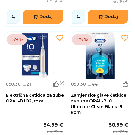
99,99 €
46,99 €
Dodaj
Dodaj
-39 %
-25 %
(2)
050.301.021
050.301.044
Električna četkica za zube
Zamjenske glave četkice
ORAL-B iO2, roza
za zube ORAL-B iO,
Ultimate Clean Black, 8
kom
54,99 €
50,99 €
89,99 €
67,99 €