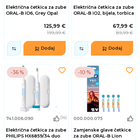
Električna četkica za zube
Električna četkica za zube
ORAL-B iO6, Grey Opal
ORAL-B iO2, bijela, torbica
125,99 €
67,99 €
199,99 €
89,99 €
Dodaj
Dodaj
-36 %
-10 %
(14)
741.006.090
000.000.075
Električna četkica za zube
Zamjenske glave četkice
PHILIPS HX6859/34 duo
za zube ORAL-B Lion