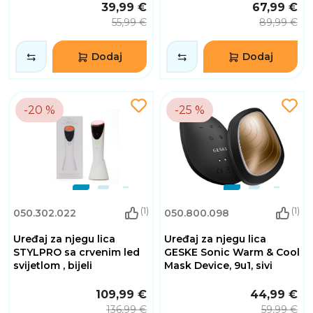
39,99 €
67,99 €
55,99 €
89,99 €
Dodaj
Dodaj
-20 %
-25 %
(1)
(1)
050.302.022
050.800.098
Uređaj za njegu lica
Uređaj za njegu lica
STYLPRO sa crvenim led
GESKE Sonic Warm & Cool
svijetlom , bijeli
Mask Device, 9u1, sivi
109,99 €
44,99 €
136,99 €
59,99 €