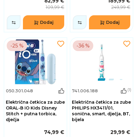
82,99 €
189,99 €
109,99 €
249,99 €
Dodaj
Dodaj
-25 %
-36 %
(1)
050.301.048
741.006.188
Električna četkica za zube
Električna četkica za zube
ORAL-B iO Kids Disney
PHILIPS HX3411/01,
Stitch + putna torbica,
sonična, smart, dječja, BT,
dječja
bijela
74,99 €
29,99 €