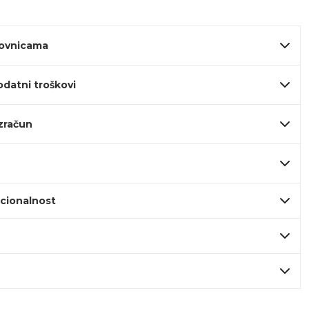
lovnicama
odatni troškovi
izračun
kcionalnost