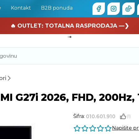
e
Kontakt
B2B ponuda
🏄 Zaslužuješ odmor —❯
🔥 OUTLET: TOTALNA RASPRODAJA —❯
ori
I G27i 2026, FHD, 200Hz, 
Šifra:
010.601.910
(1)
Napišite p