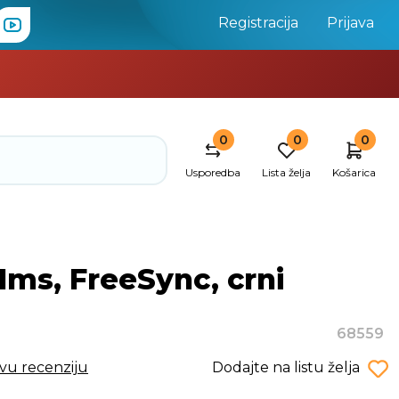
Registracija
Prijava
0
0
0
Usporedba
Lista želja
Košarica
1ms, FreeSync, crni
68559
rvu recenziju
Dodajte na listu želja