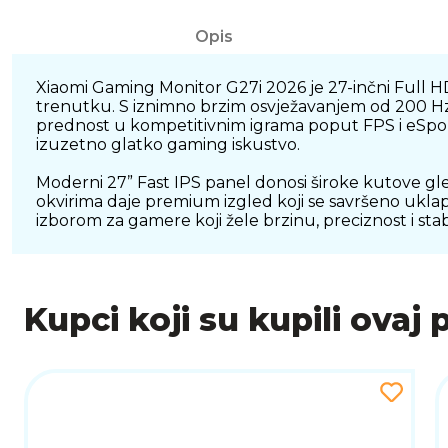
Opis
Xiaomi Gaming Monitor G27i 2026 je 27-inčni Full HD
trenutku. S iznimno brzim osvježavanjem od 200 Hz 
prednost u kompetitivnim igrama poput FPS i eSports
izuzetno glatko gaming iskustvo.
Moderni 27” Fast IPS panel donosi široke kutove gle
okvirima daje premium izgled koji se savršeno uklap
izborom za gamere koji žele brzinu, preciznost i st
Kupci koji su kupili ovaj 