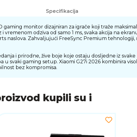
Specifikacija
 gaming monitor dizajniran za igrače koji traže maksima
i vremenom odziva od samo 1 ms, svaka akcija na ekranu
 naslova. Zahvaljujući FreeSync Premium tehnologiji, moni
danja i prirodne, žive boje koje ostaju dosljedne iz svak
a u svaki gaming setup. Xiaomi G27i 2026 kombinira viso
abilnost bez kompromisa.
proizvod kupili su i