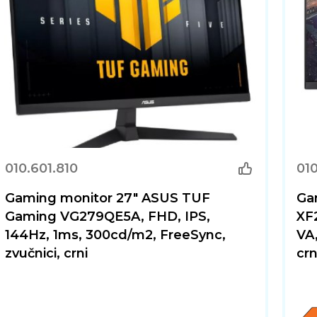
010.601.810
010
Gaming monitor 27" ASUS TUF
Ga
Gaming VG279QE5A, FHD, IPS,
XF
144Hz, 1ms, 300cd/m2, FreeSync,
VA
zvučnici, crni
crn