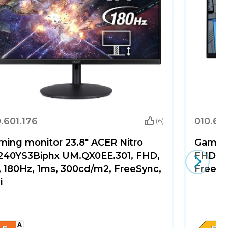
.601.176
010.60
(6)
ming monitor 23.8" ACER Nitro
Gaming
240YS3Biphx UM.QX0EE.301, FHD,
FHD, I
, 180Hz, 1ms, 300cd/m2, FreeSync,
FreeSyn
i