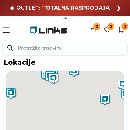
🏄 Zaslužuješ odmor —❯
🔥 OUTLET: TOTALNA RASPRODAJA —❯
0
0
0
Lokacije