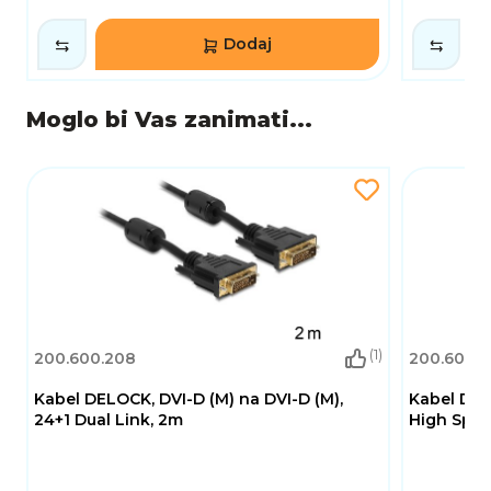
Dodaj
Moglo bi Vas zanimati...
(1)
200.600.208
200.600.2
Kabel DELOCK, DVI-D (M) na DVI-D (M),
Kabel DEL
24+1 Dual Link, 2m
High Spee