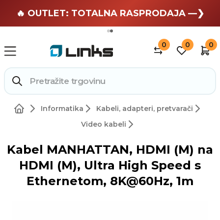
🏄 Zaslužuješ odmor —❯
🔥 OUTLET: TOTALNA RASPRODAJA —❯
0
0
0
Informatika
Kabeli, adapteri, pretvarači
Video kabeli
Kabel MANHATTAN, HDMI (M) na
HDMI (M), Ultra High Speed s
Ethernetom, 8K@60Hz, 1m