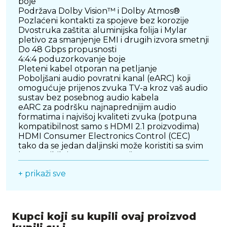
boje
Podržava Dolby Vision™ i Dolby Atmos®
Pozlaćeni kontakti za spojeve bez korozije
Dvostruka zaštita: aluminijska folija i Mylar
pletivo za smanjenje EMI i drugih izvora smetnji
Do 48 Gbps propusnosti
4:4:4 poduzorkovanje boje
Pleteni kabel otporan na petljanje
Poboljšani audio povratni kanal (eARC) koji
omogućuje prijenos zvuka TV-a kroz vaš audio
sustav bez posebnog audio kabela
eARC za podršku najnaprednijim audio
formatima i najvišoj kvaliteti zvuka (potpuna
kompatibilnost samo s HDMI 2.1 proizvodima)
HDMI Consumer Electronics Control (CEC)
tako da se jedan daljinski može koristiti sa svim
kompatibilnim HDMI uređajima
HDMI Ethernet kanal (HEC) za dodavanje
+ prikaži sve
mrežne veze na HDMI vezu bez zasebnog
Ethernet kabela
Poboljšane značajke uključuju promjenjivu
stopu osvježavanja (VRR), brzo prebacivanje
medija (QMS), brzi prijenos okvira (QFT) i
Kupci koji su kupili ovaj proizvod
automatski način niske latencije (ALLM)