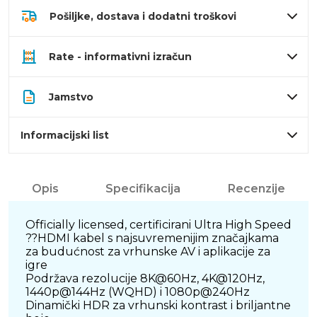
Pošiljke, dostava i dodatni troškovi
Rate - informativni izračun
Jamstvo
Informacijski list
Opis
Specifikacija
Recenzije
Officially licensed, certificirani Ultra High Speed
??HDMI kabel s najsuvremenijim značajkama
za budućnost za vrhunske AV i aplikacije za
igre
Podržava rezolucije 8K@60Hz, 4K@120Hz,
1440p@144Hz (WQHD) i 1080p@240Hz
Dinamički HDR za vrhunski kontrast i briljantne