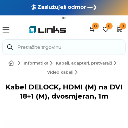
🏄 Zaslužuješ odmor —❯
🔥 OUTLET: TOTALNA RASPRODAJA —❯
0
0
0
Informatika
Kabeli, adapteri, pretvarači
Video kabeli
Kabel DELOCK, HDMI (M) na DVI
18+1 (M), dvosmjeran, 1m