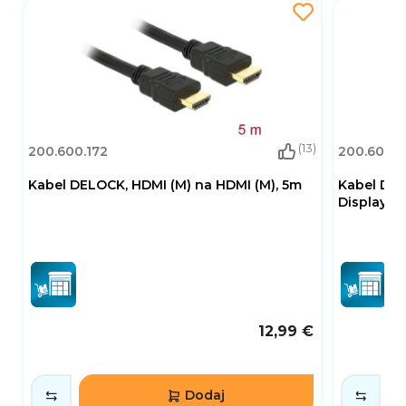
(13)
200.600.172
200.600.2
Kabel DELOCK, HDMI (M) na HDMI (M), 5m
Kabel DEL
DisplayPor
12,99 €
Dodaj