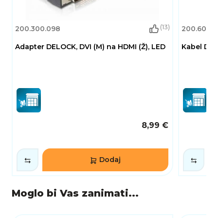
(13)
200.300.098
200.600.1
Adapter DELOCK, DVI (M) na HDMI (Ž), LED
Kabel DEL
8,99 €
Dodaj
Moglo bi Vas zanimati...