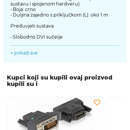
sustavu i spojenom hardveru)
• Boja: crno
• Duljina zajedno s priključkom (L): oko 1 m
Preduvjeti sustava
• Slobodno DVI sučelje
Sadržaj pakiranja
+ prikaži sve
• DVI na HDMI kabel
Kupci koji su kupili ovaj proizvod
kupili su i