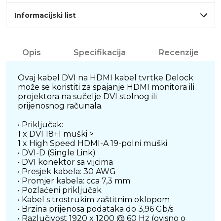
Informacijski list
Opis
Specifikacija
Recenzije
Ovaj kabel DVI na HDMI kabel tvrtke Delock
može se koristiti za spajanje HDMI monitora ili
projektora na sučelje DVI stolnog ili
prijenosnog računala.
• Priključak:
1 x DVI 18+1 muški >
1 x High Speed HDMI-A 19-polni muški
• DVI-D (Single Link)
• DVI konektor sa vijcima
• Presjek kabela: 30 AWG
• Promjer kabela: cca 7,3 mm
• Pozlaćeni priključak
• Kabel s trostrukim zaštitnim oklopom
• Brzina prijenosa podataka do 3,96 Gb/s
• Razlučivost 1920 x 1200 @ 60 Hz (ovisno o