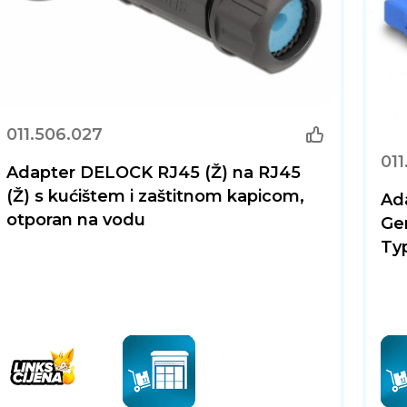
011.506.027
011
Adapter DELOCK RJ45 (Ž) na RJ45
(Ž) s kućištem i zaštitnom kapicom,
Ad
otporan na vodu
Gen
Typ