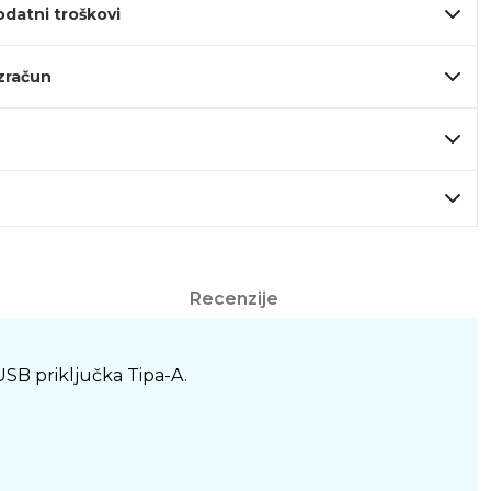
odatni troškovi
izračun
Recenzije
USB priključka Tipa-A.