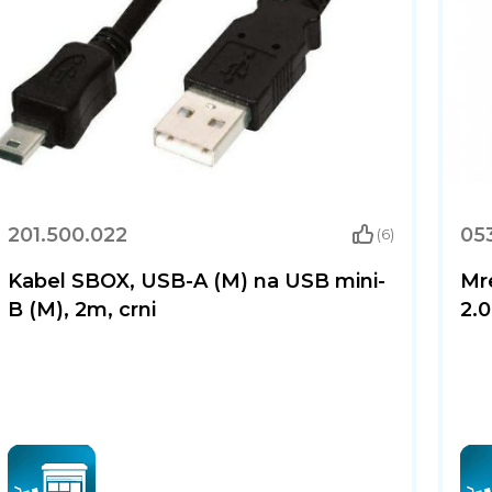
201.500.022
05
(6)
Kabel SBOX, USB-A (M) na USB mini-
Mr
B (M), 2m, crni
2.0