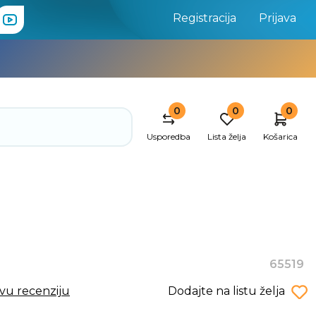
Registracija
Prijava
0
0
0
Usporedba
Lista želja
Košarica
)
65519
rvu recenziju
Dodajte na listu želja