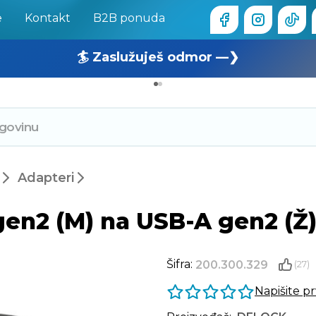
e
Kontakt
B2B ponuda
🏄 Zaslužuješ odmor —❯
🔥 OUTLET: TOTALNA RASPRODAJA —❯
Adapteri
en2 (M) na USB-A gen2 (Ž
Šifra:
200.300.329
(27)
Napišite p