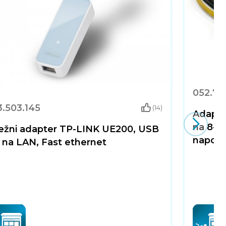
052.79
3.503.145
(14)
Adapte
na 8-pi
ežni adapter TP-LINK UE200, USB
naponsk
 na LAN, Fast ethernet