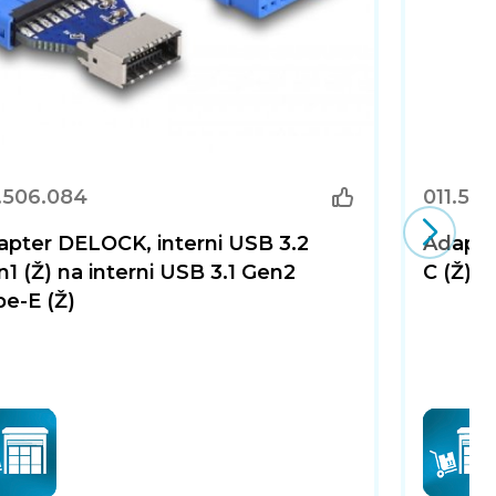
.506.084
011.506
apter DELOCK, interni USB 3.2
Adapte
1 (Ž) na interni USB 3.1 Gen2
C (Ž), c
e-E (Ž)