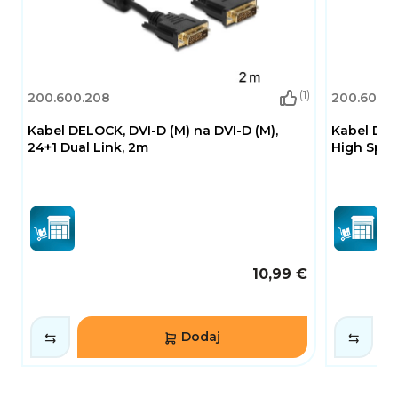
(1)
200.600.208
200.600.2
Kabel DELOCK, DVI-D (M) na DVI-D (M),
Kabel DEL
24+1 Dual Link, 2m
High Spee
10,99 €
Dodaj