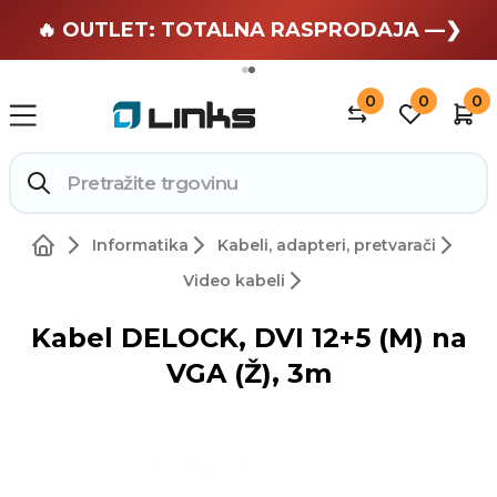
🏄 Zaslužuješ odmor —❯
🔥 OUTLET: TOTALNA RASPRODAJA —❯
0
0
0
Informatika
Kabeli, adapteri, pretvarači
Video kabeli
Kabel DELOCK, DVI 12+5 (M) na
VGA (Ž), 3m