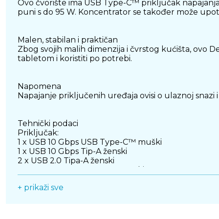
Ovo čvorište ima USB Type-C™ priključak napajanja. A
puni s do 95 W. Koncentrator se također može upotr
Malen, stabilan i praktičan
Zbog svojih malih dimenzija i čvrstog kućišta, ovo 
tabletom i koristiti po potrebi.
Napomena
Napajanje priključenih uređaja ovisi o ulaznoj snazi 
Tehnički podaci
Priključak:
1 x USB 10 Gbps USB Type-C™ muški
1 x USB 10 Gbps Tip-A ženski
2 x USB 2.0 Tipa-A ženski
1 x USB 2.0 USB Type-C™, ženski
1 x USB Type-C™ ženski priključak za električno na
+ prikaži sve
Brzina prijenosa podataka do 10 Gbps
1 x LED indikator
čvrsto metalno kućište
Plug & Play