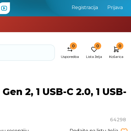
Registracija
Prijava
0
0
0
Usporedba
Lista želja
Košarica
en 2, 1 USB-C 2.0, 1 USB-
64298
rvu recenziju
Dodajte na listu želja