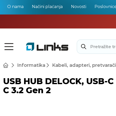
O nama
Načini plaćanja
Novosti
Poslovnic
Informatika
Kabeli, adapteri, pretvarači
USB HUB DELOCK, USB-C na 
C 3.2 Gen 2