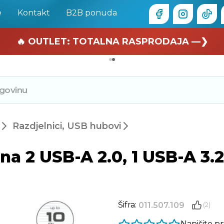
e
Kontakt
B2B ponuda
🏄 Zaslužuješ odmor —❯
🔥 OUTLET: TOTALNA RASPRODAJA —❯
Razdjelnici, USB hubovi
2 USB-A 2.0, 1 USB-A 3.2 G
Šifra:
011.507.109
(2)
Napišite p