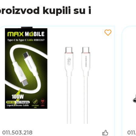
proizvod kupili su i
slobodnim Thunderbolt™ 3 ili Thunderbolt™ 4 priključ
011.503.218
011