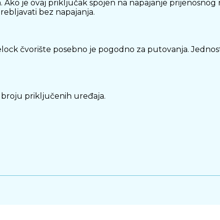
ko je ovaj priključak spojen na napajanje prijenosnog ra
ebljavati bez napajanja.
Delock čvorište posebno je pogodno za putovanja. Jednost
i broju priključenih uređaja.
pajanje