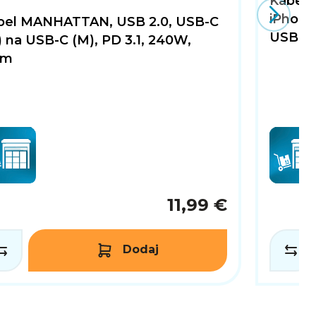
Kabel 
iPhone
bel MANHATTAN, USB 2.0, USB-C
USB-C
 na USB-C (M), PD 3.1, 240W,
0m
11,99 €
Dodaj