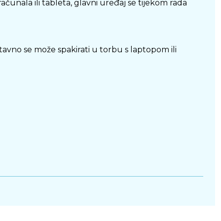
čunala ili tableta, glavni uređaj se tijekom rada
avno se može spakirati u torbu s laptopom ili