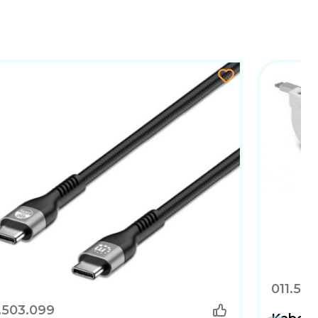
kom
011.50
.503.099