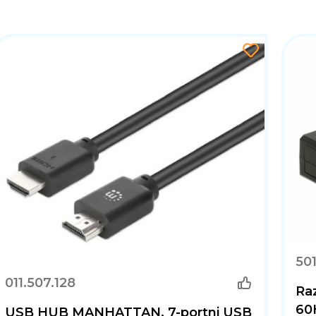
50
011.507.128
Ra
60
USB HUB MANHATTAN, 7-portni USB