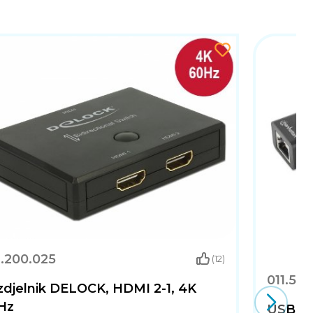
1.200.025
(12)
011.50
zdjelnik DELOCK, HDMI 2-1, 4K
Hz
USB H