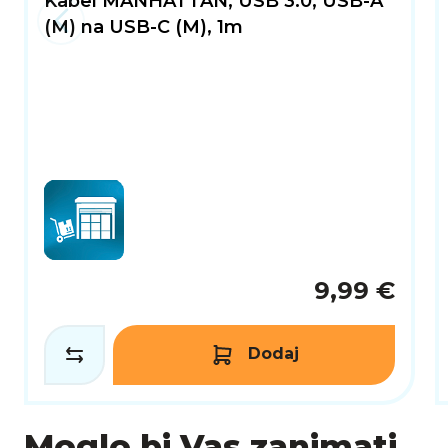
Kabel MANHATTAN, USB 3.0, USB-A
(M) na USB-C (M), 1m
9,99 €
Dodaj
Moglo bi Vas zanimati...