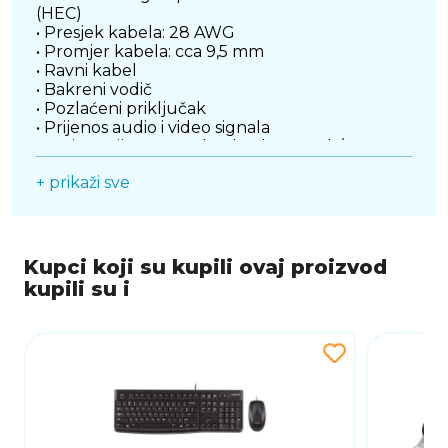
(HEC)
• Presjek kabela: 28 AWG
• Promjer kabela: cca 9,5 mm
• Ravni kabel
• Bakreni vodič
• Pozlaćeni priključak
• Prijenos audio i video signala
• Brzina prijenosa podataka do 10,2 Gb/s
• Podržava razlučivost do 4096 x 2160 piksela
+ prikaži sve
(4K)
• 3D podrška do 1080p u dva video prijenosa s
po 60 slika u sekundi
• Frekvencija osvježivanja do 120 Hz
• Sadrži novi Audio Return Channel (povratni
Kupci koji su kupili ovaj proizvod
kanal za zvuk) (ARC)
kupili su i
• Upotrebljava novi napredni proctor boja za
prezentaciju digitalnih slika
• Podržava Dolby® TrueHD i DTS-HD Master
Audio™
• Življe i prirodnije boje
• Boja: crno
• Duljina kabela: oko 2 m