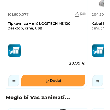
Preduvjeti sustava
• Slobodno HDMI sučelje
(26)
101.600.077
204.500.0
Tipkovnica + miš LOGITECH MK120
Kabel INT
Sadržaj pakiranja
Desktop, crna, USB
crni, 5m
• HDMI ravni kabel
29,99 €
Dodaj
Moglo bi Vas zanimati...