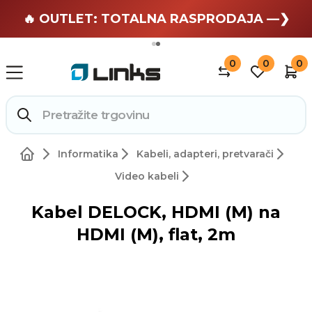
🏄 Zaslužuješ odmor —❯
🔥 OUTLET: TOTALNA RASPRODAJA —❯
0
0
0
Informatika
Kabeli, adapteri, pretvarači
Video kabeli
Kabel DELOCK, HDMI (M) na
HDMI (M), flat, 2m