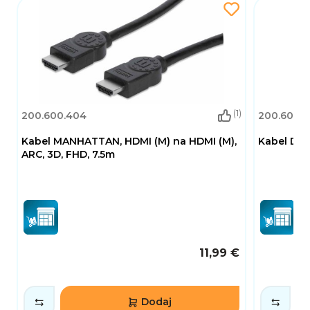
(1)
200.600.404
200.600.1
Kabel MANHATTAN, HDMI (M) na HDMI (M),
Kabel DEL
ARC, 3D, FHD, 7.5m
11,99 €
Dodaj