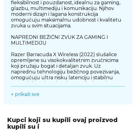
fleksibilnost i pouzdanost, idealnu za gaming,
glazbu, multimediju i komunikaciju. Njihov
moderni dizajn i lagana konstrukcija
omogućuju maksimalnu udobnost i kvalitetu
zvuka u svim situacijama.
NAPREDNI BEŽIČNI ZVUK ZA GAMING I
MULTIMEDIJU
Razer Barracuda X Wireless (2022) slušalice
opremljene su visokokvalitetnim zvučnicima
koji pružaju bogat i detaljan zvuk. Uz
naprednu tehnologiju bežičnog povezivanja,
omogućuju ultra nisku latenciju i stabilnu
vezu tijekom igranja, osiguravajući preciznu
reprodukciju svakog detalja. Bilo da koristite
+ prikaži sve
slušalice za intenzivne gaming sesije ili uživanje
u glazbi i filmovima, Barracuda X Wireless
pružaju izvanredno iskustvo slušanja.
DUALNO POVEZIVANJE S VIŠE PLATFORMA
Kupci koji su kupili ovaj proizvod
kupili su i
S mogućnošću povezivanja putem
Bluetootha i Wi-Fi-ja, ove slušalice nude