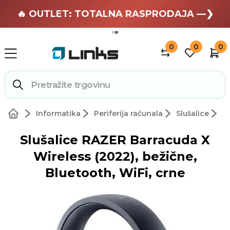
🏄 Zaslužuješ odmor —❯
🔥 OUTLET: TOTALNA RASPRODAJA —❯
0
0
0
Informatika
Periferija računala
Slušalice
Slušalice RAZER Barracuda X
Wireless (2022), bežične,
Bluetooth, WiFi, crne