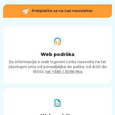
nude izvrsnu kombinaciju bežične
fleksibilnosti, vrhunskog zvuka i dugotrajne
udobnosti. Uz podršku za Bluetooth i Wi-Fi,
Pretplatite se na naš newsletter
kristalno jasan zvuk, odvojivi mikrofon i
dugotrajnu bateriju, ove slušalice prilagođene
su modernim korisnicima koji traže svestranost i
pouzdanost. Idealne za gaming, glazbu,
komunikaciju i multimediju, Barracuda X
Wireless osiguravaju izvanredno iskustvo u
svim aspektima upotrebe.
Web podrška
Za informacije o web trgovini Links nazovite na tel.
(dostupni smo od ponedjeljka do petka, od 8:00 do
16:00).
tel: +385 1 3096 944