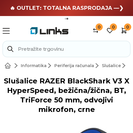
🏄 Zaslužuješ odmor —❯
🔥 OUTLET: TOTALNA RASPRODAJA —❯
0
0
0
Informatika
Periferija računala
Slušalice
Slušalice RAZER BlackShark V3 X
HyperSpeed, bežična/žična, BT,
TriForce 50 mm, odvojivi
mikrofon, crne