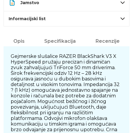
Jamstvo
Informacijski list
Opis
Specifikacija
Recenzije
Gejmerske slušalice RAZER BlackShark V3 X
HyperSpeed pružaju precizan i dinamičan
zvuk zahvaljujući TriForce 50 mm driverima.
Širok frekvencijski odziv 12 Hz – 28 kHz
osigurava jasnoću u dubokim basovima i
detaljnost u visokim tonovima. Impedancija 32
? (1 kHz) omogućava jednostavno spajanje na
konzole i računala bez potrebe za dodatnim
pojačalom. Mogućnost bežičnog i žičnog
povezivanja, uključujući Bluetooth, daje
fleksibilnost pri igranju na različitim
platformama. Odvojivi mikrofon olakšava
komunikaciju u timskim igrama i omogućava
brzo odvajanje za prijenosnu upotrebu. Crna