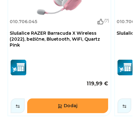
(7)
010.706.045
010.706.0
Slušalice RAZER Barracuda X Wireless
Slušalice
(2022), bežične, Bluetooth, WiFi, Quartz
Pink
119,99 €
Dodaj