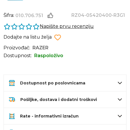
Šifra:
RZ04-05420400-R3G1
010.706.751
Napišite prvu recenziju
Dodajte na listu želja
Proizvođač:
RAZER
Dostupnost:
Raspoloživo
Dostupnost po poslovnicama
Pošiljke, dostava i dodatni troškovi
Rate - informativni izračun