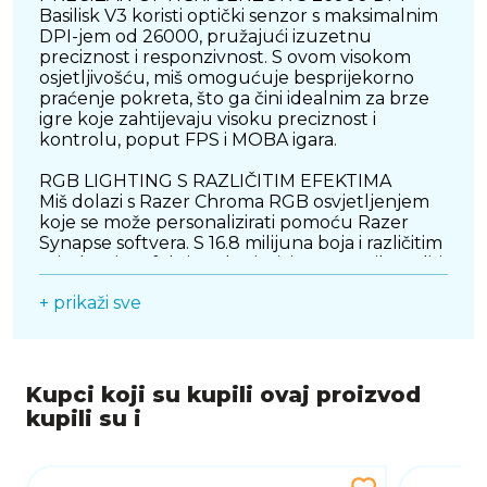
Basilisk V3 koristi optički senzor s maksimalnim
DPI-jem od 26000, pružajući izuzetnu
preciznost i responzivnost. S ovom visokom
osjetljivošću, miš omogućuje besprijekorno
praćenje pokreta, što ga čini idealnim za brze
igre koje zahtijevaju visoku preciznost i
kontrolu, poput FPS i MOBA igara.
RGB LIGHTING S RAZLIČITIM EFEKTIMA
Miš dolazi s Razer Chroma RGB osvjetljenjem
koje se može personalizirati pomoću Razer
Synapse softvera. S 16.8 milijuna boja i različitim
svjetlosnim efektima, korisnici mogu prilagoditi
izgled miša i uskladiti ga s ostatkom svog
+ prikaži sve
gaming okruženja.
11 PROGRAMIRANIH TIPKI ZA POTPUNU
PERSONALIZACIJU
Basilisk V3 nudi 11 programirljivih tipki koje
Kupci koji su kupili ovaj proizvod
omogućuju potpunu personalizaciju. Ove
kupili su i
tipke omogućuju korisnicima da kreiraju
makronaredbe i prečace za različite funkcije,
što poboljšava učinkovitost i performanse