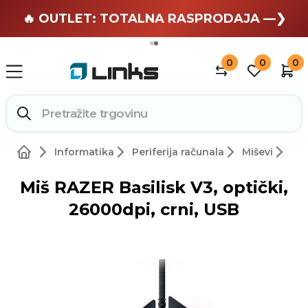
🏄 Zaslužuješ odmor —❯
🔥 OUTLET: TOTALNA RASPRODAJA —❯
0
0
0
Informatika
Periferija računala
Miševi
Miš RAZER Basilisk V3, optički,
26000dpi, crni, USB