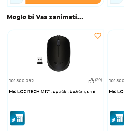
Moglo bi Vas zanimati...
(20)
101.500.082
101.500.0
Miš LOGITECH M171, optički, bežični, crni
Miš LOGITE