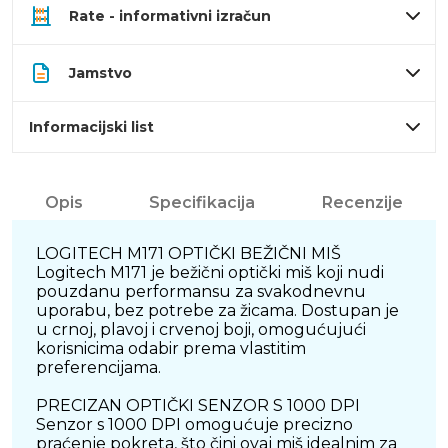
Rate - informativni izračun
Jamstvo
Informacijski list
Opis
Specifikacija
Recenzije
LOGITECH M171 OPTIČKI BEŽIČNI MIŠ
Logitech M171 je bežični optički miš koji nudi
pouzdanu performansu za svakodnevnu
uporabu, bez potrebe za žicama. Dostupan je
u crnoj, plavoj i crvenoj boji, omogućujući
korisnicima odabir prema vlastitim
preferencijama.
PRECIZAN OPTIČKI SENZOR S 1000 DPI
Senzor s 1000 DPI omogućuje precizno
praćenje pokreta, što čini ovaj miš idealnim za