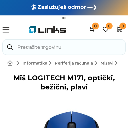
🏄 Zaslužuješ odmor —❯
🔥 OUTLET: TOTALNA RASPRODAJA —❯
0
0
0
Informatika
Periferija računala
Miševi
Miš LOGITECH M171, optički,
bežični, plavi