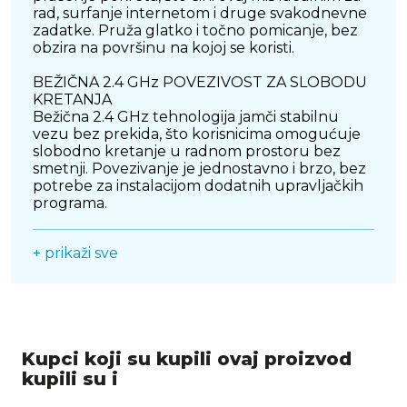
rad, surfanje internetom i druge svakodnevne
zadatke. Pruža glatko i točno pomicanje, bez
obzira na površinu na kojoj se koristi.
BEŽIČNA 2.4 GHz POVEZIVOST ZA SLOBODU
KRETANJA
Bežična 2.4 GHz tehnologija jamči stabilnu
vezu bez prekida, što korisnicima omogućuje
slobodno kretanje u radnom prostoru bez
smetnji. Povezivanje je jednostavno i brzo, bez
potrebe za instalacijom dodatnih upravljačkih
programa.
KOMPAKTNE DIMENZIJE I ERGONOMSKI
+ prikaži sve
DIZAJN
Dimenzije od 99 x 60 x 39 mm i težina od 70
grama čine ovaj miš izuzetno lakim i udobnim
za svakodnevno korištenje. Ergonomski dizajn
omogućuje dugotrajan rad bez nelagode,
čineći ga savršenim izborom za korisnike koji
Kupci koji su kupili ovaj proizvod
puno vremena provode na računaru.
kupili su i
TRAJANJE BATERIJE DO 12 MJESECI