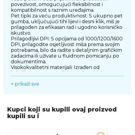
povezivost, omogućujući fleksibilnost i
kompatibilnost s raznim uređajima.
Pet tipki za veću produktivnost: S ukupno pet
gumba, uključujući tihi lijevi i desni klik, miš je
prilagođen za efikasan rad i ugodno korisničko
iskustvo.
Prilagodljivi DPI: S opcijama od 1000/1200/1600
DPI, prilagodite osjetljivost miša prema svojim
potrebama, bilo da radite s detaljnim grafičkim
zadacima ili uživate u fluidnom pomicanju po
dokumentima.
Visokokvalitetni materijali: Izrađen od
izdržljivog ABS materijala, miš kombinira
trajnost i moderni dizajn.
+ prikaži sve
Kompaktne dimenzije: Veličina od 112 x 52 x 22
mm čini ga idealnim za prijenos i korištenje u
različitim okruženjima.
Višestruka kompatibilnost: Podržava
operativne sustave Windows
Kupci koji su kupili ovaj proizvod
2000/XP/Vista/7/8/10 i Mac, osiguravajući široku
kupili su i
upotrebljivost.
Tehnološke inovacije za moderni život