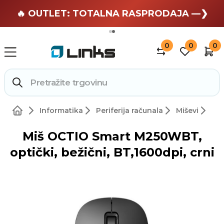
🏄 Zaslužuješ odmor —❯
🔥 OUTLET: TOTALNA RASPRODAJA —❯
0
0
0
Informatika
Periferija računala
Miševi
Miš OCTIO Smart M250WBT,
optički, bežični, BT,1600dpi, crni