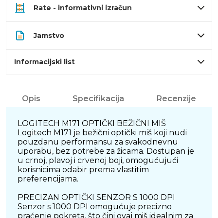
Rate - informativni izračun
Jamstvo
Informacijski list
Opis
Specifikacija
Recenzije
LOGITECH M171 OPTIČKI BEŽIČNI MIŠ
Logitech M171 je bežični optički miš koji nudi
pouzdanu performansu za svakodnevnu
uporabu, bez potrebe za žicama. Dostupan je
u crnoj, plavoj i crvenoj boji, omogućujući
korisnicima odabir prema vlastitim
preferencijama.
PRECIZAN OPTIČKI SENZOR S 1000 DPI
Senzor s 1000 DPI omogućuje precizno
praćenje pokreta, što čini ovaj miš idealnim za