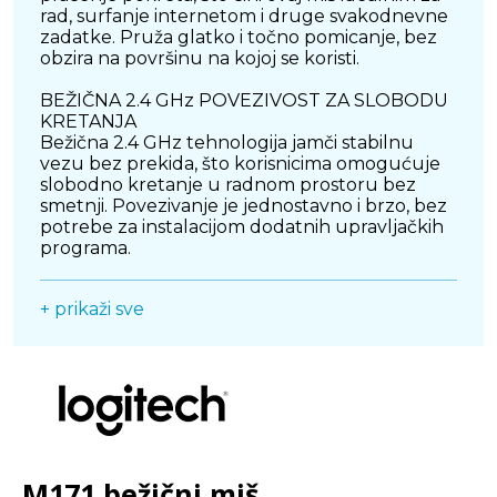
rad, surfanje internetom i druge svakodnevne
zadatke. Pruža glatko i točno pomicanje, bez
obzira na površinu na kojoj se koristi.
BEŽIČNA 2.4 GHz POVEZIVOST ZA SLOBODU
KRETANJA
Bežična 2.4 GHz tehnologija jamči stabilnu
vezu bez prekida, što korisnicima omogućuje
slobodno kretanje u radnom prostoru bez
smetnji. Povezivanje je jednostavno i brzo, bez
potrebe za instalacijom dodatnih upravljačkih
programa.
KOMPAKTNE DIMENZIJE I ERGONOMSKI
+ prikaži sve
DIZAJN
Dimenzije od 99 x 60 x 39 mm i težina od 70
grama čine ovaj miš izuzetno lakim i udobnim
za svakodnevno korištenje. Ergonomski dizajn
omogućuje dugotrajan rad bez nelagode,
čineći ga savršenim izborom za korisnike koji
puno vremena provode na računaru.
TRAJANJE BATERIJE DO 12 MJESECI
M171 bežični miš