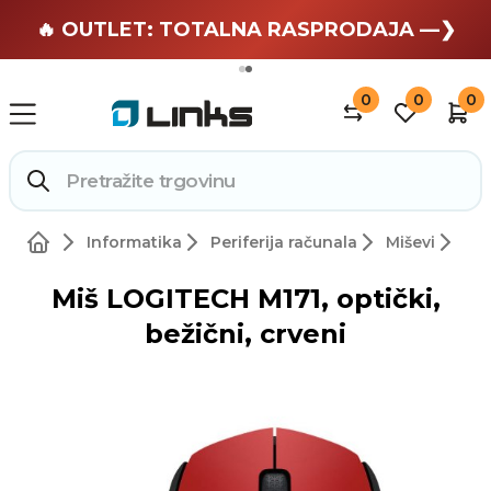
🏄 Zaslužuješ odmor —❯
🔥 OUTLET: TOTALNA RASPRODAJA —❯
0
0
0
Informatika
Periferija računala
Miševi
Miš LOGITECH M171, optički,
bežični, crveni