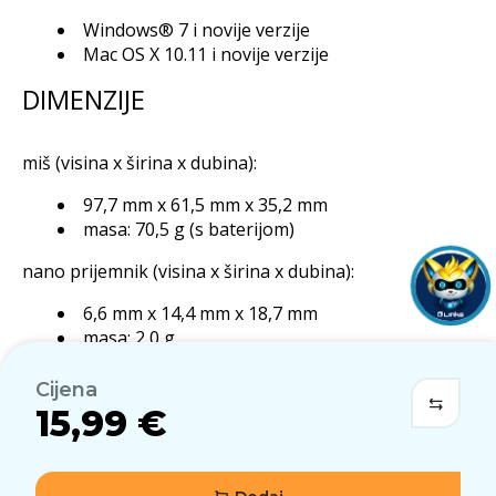
Windows® 7 i novije verzije
Mac OS X 10.11 i novije verzije
DIMENZIJE
miš (visina x širina x dubina):
97,7 mm x 61,5 mm x 35,2 mm
masa: 70,5 g (s baterijom)
nano prijemnik (visina x širina x dubina):
6,6 mm x 14,4 mm x 18,7 mm
masa: 2,0 g
SADRŽAJ PAKIRANJA
Cijena
15,99 €
miš
prijemnik
korisnička dokumentacija