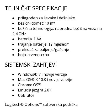
TEHNIČKE SPECIFIKACIJE
prilagođen za ljevake i dešnjake
bežični domet: 10 m*
bežična tehnologija: napredna bežična veza na
2,4 GHz
baterija: 1 AA
trajanje baterije: 12 mjeseci*
prekidač za paljenje/gašenje
boja: crveno-crna
SISTEMSKI ZAHTJEVI
Windows® 7 i novije verzije
Mac OS® X 10.8 i novije verzije
Chrome OS™
Linux® jezgra 2.6+
USB utor
Logitech® Options™ softverska podrška: