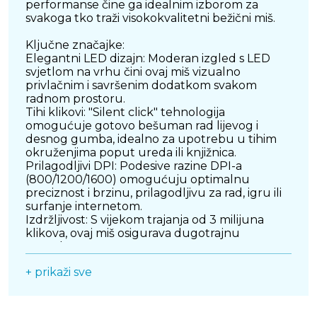
performanse čine ga idealnim izborom za
svakoga tko traži visokokvalitetni bežični miš.
Ključne značajke:
Elegantni LED dizajn: Moderan izgled s LED
svjetlom na vrhu čini ovaj miš vizualno
privlačnim i savršenim dodatkom svakom
radnom prostoru.
Tihi klikovi: "Silent click" tehnologija
omogućuje gotovo bešuman rad lijevog i
desnog gumba, idealno za upotrebu u tihim
okruženjima poput ureda ili knjižnica.
Prilagodljivi DPI: Podesive razine DPI-a
(800/1200/1600) omogućuju optimalnu
preciznost i brzinu, prilagodljivu za rad, igru ili
surfanje internetom.
Izdržljivost: S vijekom trajanja od 3 milijuna
klikova, ovaj miš osigurava dugotrajnu
pouzdanost.
+ prikaži sve
Lagano i prijenosno
Kompaktne dimenzije: S veličinom od samo 102
x 64 x 35 mm i težinom od 64 g, OCTIO Style
M310WBT je savršen za nošenje i rad u