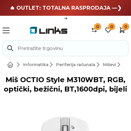
🏄 Zaslužuješ odmor —❯
🔥 OUTLET: TOTALNA RASPRODAJA —❯
0
0
0
Informatika
Periferija računala
Miševi
Miš OCTIO Style M310WBT, RGB,
optički, bežični, BT,1600dpi, bijeli