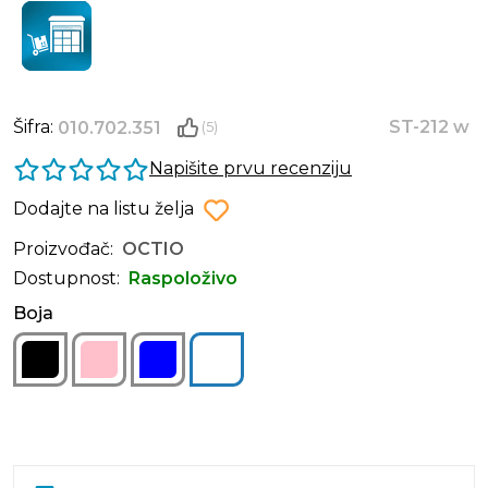
Šifra:
ST-212 w
010.702.351
(5)
Napišite prvu recenziju
Dodajte na listu želja
Proizvođač:
OCTIO
Dostupnost:
Raspoloživo
Boja