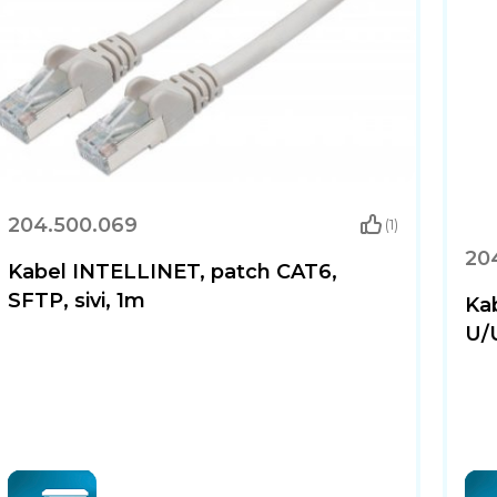
204.500.069
(1)
20
Kabel INTELLINET, patch CAT6,
SFTP, sivi, 1m
Ka
U/U