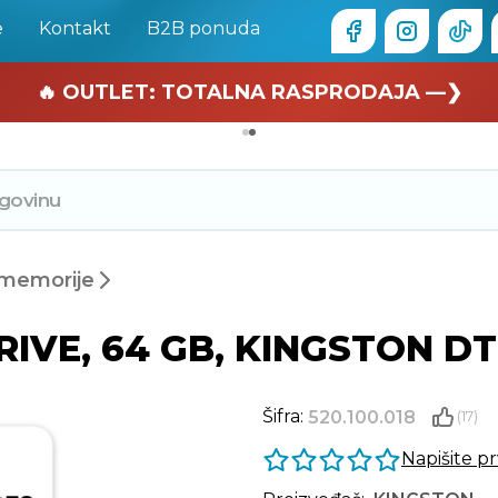
e
Kontakt
B2B ponuda
🏄 Zaslužuješ odmor —❯
🔥 OUTLET: TOTALNA RASPRODAJA —❯
memorije
IVE, 64 GB, KINGSTON DT
Šifra:
520.100.018
(17)
Napišite p