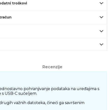
odatni troškovi
izračun
Recenzije
i jednostavno pohranjivanje podataka na uređajima s
e s USB-C sučeljem.
drugih važnih datoteka, čineći ga savršenim