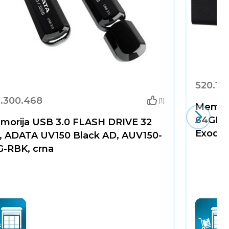
520.10
1.300.468
(1)
Memori
64GB, 
morija USB 3.0 FLASH DRIVE 32
Exodia
, ADATA UV150 Black AD, AUV150-
G-RBK, crna