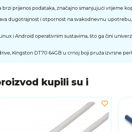
zi prijenos podataka, značajno smanjujući vrijeme kopi
gurava dugotrajnost i otpornost na svakodnevnu upotre
ux i Android operativnim sustavima, što ga čini univerzal
 drive, Kingston DT70 64GB u crnoj boji pruža izvrsne p
proizvod kupili su i