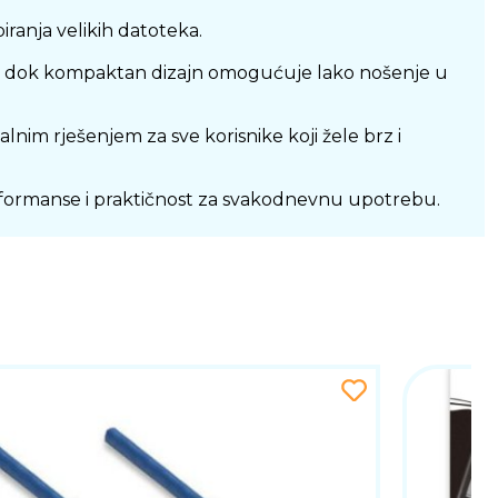
ranja velikih datoteka.
bu, dok kompaktan dizajn omogućuje lako nošenje u
nim rješenjem za sve korisnike koji žele brz i
erformanse i praktičnost za svakodnevnu upotrebu.