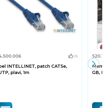
4.500.006
520.10
(3)
bel INTELLINET, patch CAT5e,
Memori
TP, plavi, 1m
GB, KI