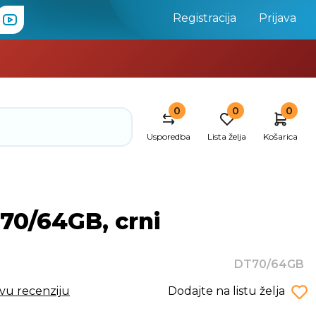
Registracija
Prijava
0
0
0
Usporedba
Lista želja
Košarica
70/64GB, crni
DT70/64GB
rvu recenziju
Dodajte na listu želja