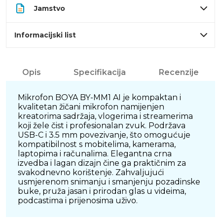
Jamstvo
Informacijski list
Opis
Specifikacija
Recenzije
Mikrofon BOYA BY-MM1 AI je kompaktan i
kvalitetan žičani mikrofon namijenjen
kreatorima sadržaja, vlogerima i streamerima
koji žele čist i profesionalan zvuk. Podržava
USB-C i 3.5 mm povezivanje, što omogućuje
kompatibilnost s mobitelima, kamerama,
laptopima i računalima. Elegantna crna
izvedba i lagan dizajn čine ga praktičnim za
svakodnevno korištenje. Zahvaljujući
usmjerenom snimanju i smanjenju pozadinske
buke, pruža jasan i prirodan glas u videima,
podcastima i prijenosima uživo.