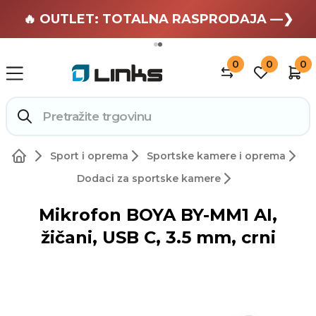
🏄 Zaslužuješ odmor —❯
🔥 OUTLET: TOTALNA RASPRODAJA —❯
0
0
0
Sport i oprema
Sportske kamere i oprema
Dodaci za sportske kamere
Mikrofon BOYA BY-MM1 AI,
žičani, USB C, 3.5 mm, crni