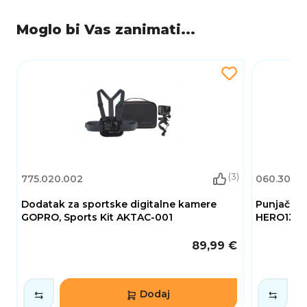
Moglo bi Vas zanimati...
(3)
775.020.002
060.302.
Dodatak za sportske digitalne kamere
Punjač GO
GOPRO, Sports Kit AKTAC-001
HERO13, 2
89,99 €
Dodaj