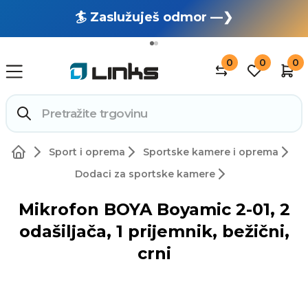
🏄 Zaslužuješ odmor —❯
🔥 OUTLET: TOTALNA RASPRODAJA —❯
0
0
0
Sport i oprema
Sportske kamere i oprema
Dodaci za sportske kamere
Mikrofon BOYA Boyamic 2-01, 2
odašiljača, 1 prijemnik, bežični,
crni