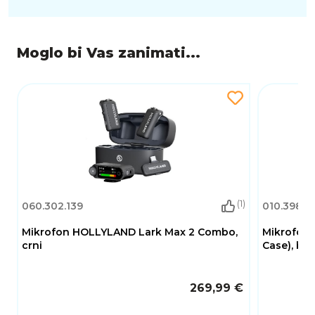
Moglo bi Vas zanimati...
(1)
060.302.139
010.398.0
Mikrofon HOLLYLAND Lark Max 2 Combo,
Mikrofon D
crni
Case), beži
269,99 €