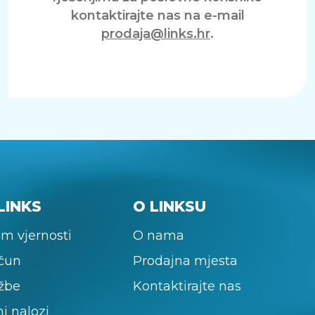
kontaktirajte nas na e-mail
prodaja@links.hr
.
LINKS
O LINKSU
m vjernosti
O nama
ačun
Prodajna mjesta
žbe
Kontaktirajte nas
ni nalozi