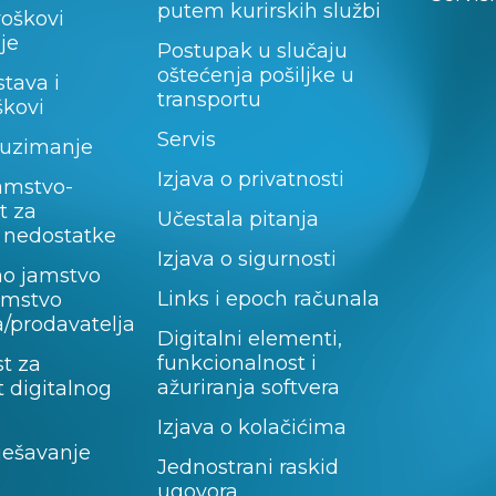
putem kurirskih službi
roškovi
je
Postupak u slučaju
oštećenja pošiljke u
stava i
transportu
škovi
Servis
uzimanje
Izjava o privatnosti
amstvo-
t za
Učestala pitanja
 nedostatke
Izjava o sigurnosti
no jamstvo
Links i epoch računala
jamstvo
/prodavatelja
Digitalni elementi,
funkcionalnost i
t za
ažuriranja softvera
 digitalnog
Izjava o kolačićima
rješavanje
Jednostrani raskid
ugovora