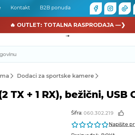
e
Kontakt
B2B ponuda
🏄 Zaslužuješ odmor —❯
🔥 OUTLET: TOTALNA RASPRODAJA —❯
ema
Dodaci za sportske kamere
 TX + 1 RX), bežični, USB C
Šifra:
060.302.219
Napišite p