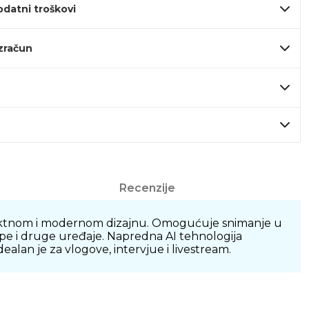
odatni troškovi
izračun
Recenzije
mpaktnom i modernom dizajnu. Omogućuje snimanje u
tope i druge uređaje. Napredna AI tehnologija
ealan je za vlogove, intervjue i livestream.