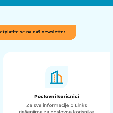
etplatite se na naš newsletter
Poslovni korisnici
Za sve informacije o Links
rješenjima za poslovne korisnike