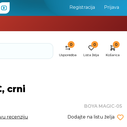
Registracija
Prijava
0
0
0
Usporedba
Lista želja
Košarica
, crni
BOYA MAGIC-05
rvu recenziju
Dodajte na listu želja