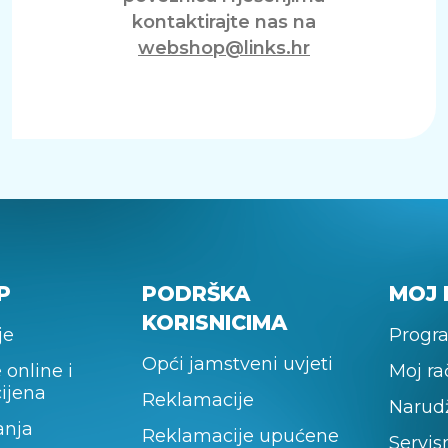
kontaktirajte nas na
webshop@links.hr
P
PODRŠKA
MOJ 
KORISNICIMA
je
Progra
Opći jamstveni uvjeti
 online i
Moj r
cijena
Reklamacije
Narud
anja
Reklamacije upućene
Servis