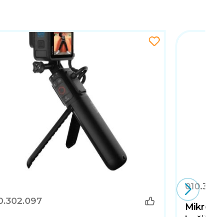
010.39
0.302.097
Mikrofo