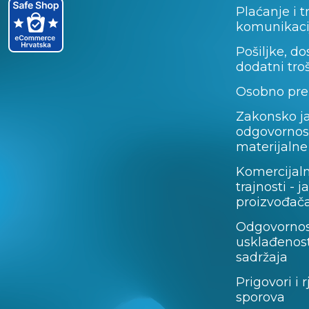
Plaćanje i t
komunikaci
Pošiljke, do
dodatni tro
Osobno pre
Zakonsko j
odgovornos
materijalne
Komercijal
trajnosti - 
proizvođača
Odgovornos
usklađenost
sadržaja
Prigovori i 
sporova