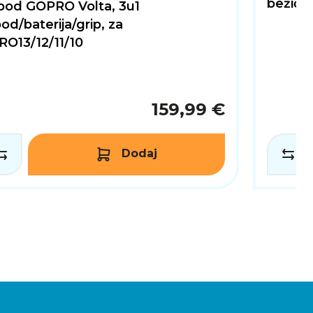
bežični
ipod GOPRO Volta, 3u1
pod/baterija/grip, za
RO13/12/11/10
159,99 €
Dodaj