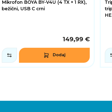
Mikrofon BOYA BY-V4U (4 TX + 1 RX),
Tr
bežični, USB C crni
tri
HE
149,99 €
Dodaj