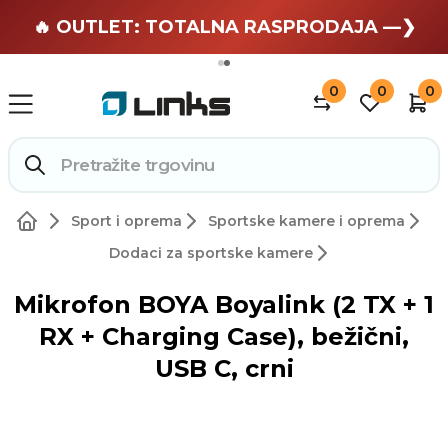
🏄 Zaslužuješ odmor —❯
🔥 OUTLET: TOTALNA RASPRODAJA —❯
0
0
0
Sport i oprema
Sportske kamere i oprema
Dodaci za sportske kamere
Mikrofon BOYA Boyalink (2 TX + 1
RX + Charging Case), bežični,
USB C, crni