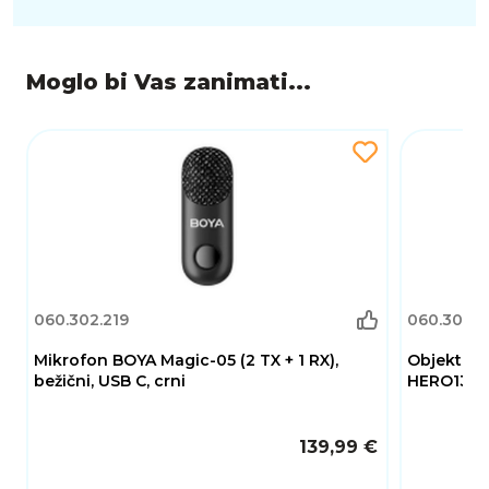
Moglo bi Vas zanimati...
060.302.219
060.302.0
Mikrofon BOYA Magic-05 (2 TX + 1 RX),
Objektiv 
bežični, USB C, crni
HERO13 B
139,99 €