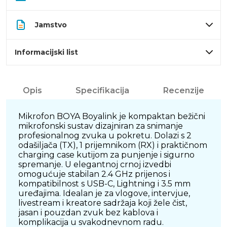
Jamstvo
Informacijski list
Opis
Specifikacija
Recenzije
Mikrofon BOYA Boyalink je kompaktan bežični
mikrofonski sustav dizajniran za snimanje
profesionalnog zvuka u pokretu. Dolazi s 2
odašiljača (TX), 1 prijemnikom (RX) i praktičnom
charging case kutijom za punjenje i sigurno
spremanje. U elegantnoj crnoj izvedbi
omogućuje stabilan 2.4 GHz prijenos i
kompatibilnost s USB-C, Lightning i 3.5 mm
uređajima. Idealan je za vlogove, intervjue,
livestream i kreatore sadržaja koji žele čist,
jasan i pouzdan zvuk bez kablova i
komplikacija u svakodnevnom radu.