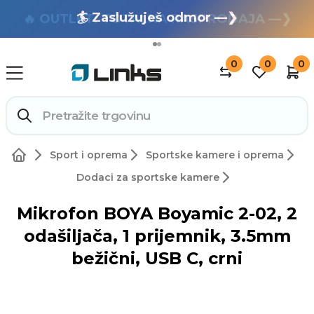
🏄 Zaslužuješ odmor —❯
🔥 OUTLET: TOTALNA RASPRODAJA —❯
0
0
0
Sport i oprema
Sportske kamere i oprema
Dodaci za sportske kamere
Mikrofon BOYA Boyamic 2-02, 2
odašiljača, 1 prijemnik, 3.5mm
bežični, USB C, crni