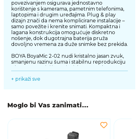
povezivanjem osigurava jednostavno
korištenje s kamerama, pametnim telefonima,
laptopima i drugim uređajima. Plug & play
dizajn znači da nema komplicirane instalacije –
samo povežite i krenite snimati. Kompaktna i
lagana konstrukcija omogućuje diskretno
nošenje, dok dugotrajna baterija pruža
dovoljno vremena za duže snimke bez prekida.
BOYA BoyaMic 2-02 nudi kristalno jasan zvuk,
smanjenu razinu šuma i stabilnu reprodukciju
glasa, što ga čini izvrsnim izborom za kreatore
sadržaja, novinare i profesionalce u pokretu.
+ prikaži sve
Elegantni crni dizajn dodatno naglašava
njegovu modernu i profesionalnu estetiku.
Ako tražite pouzdan, svestran i jednostavan
bežični mikrofon, ovaj model pruža izvrsan
omjer cijene i kvalitete te podiže kvalitetu
Moglo bi Vas zanimati...
vaših audio i video projekata na višu razinu.