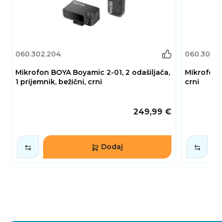
060.302.204
060.302.1
Mikrofon BOYA Boyamic 2-01, 2 odašiljača,
Mikrofon
1 prijemnik, bežični, crni
crni
249,99 €
Dodaj