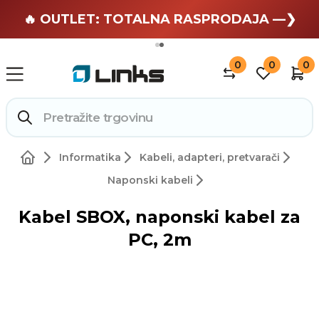
🏄 Zaslužuješ odmor —❯
🔥 OUTLET: TOTALNA RASPRODAJA —❯
0
0
0
Informatika
Kabeli, adapteri, pretvarači
Naponski kabeli
Kabel SBOX, naponski kabel za
PC, 2m