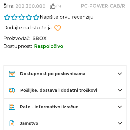
Šifra:
PC-POWER-CAB/R
202.300.080
(3)
Napišite prvu recenziju
Dodajte na listu želja
Proizvođač:
SBOX
Dostupnost:
Raspoloživo
Dostupnost po poslovnicama
Pošiljke, dostava i dodatni troškovi
Rate - informativni izračun
Jamstvo