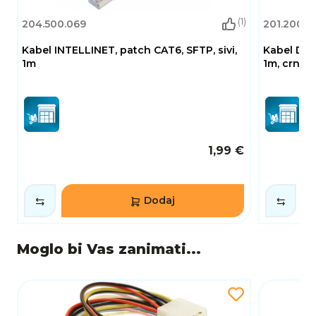
(1)
204.500.069
201.200.17
Kabel INTELLINET, patch CAT6, SFTP, sivi,
Kabel DEL
1m
1m, crni
1,99 €
Dodaj
Moglo bi Vas zanimati...