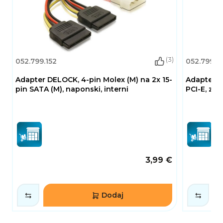
(3)
052.799.152
052.799.1
Adapter DELOCK, 4-pin Molex (M) na 2x 15-
Adapter D
pin SATA (M), naponski, interni
PCI-E, za
3,99 €
Dodaj