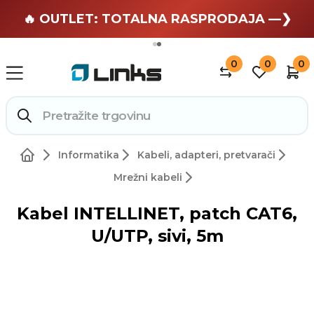
🏄 Zaslužuješ odmor —❯
🔥 OUTLET: TOTALNA RASPRODAJA —❯
0
0
0
Informatika
Kabeli, adapteri, pretvarači
Mrežni kabeli
Kabel INTELLINET, patch CAT6,
U/UTP, sivi, 5m