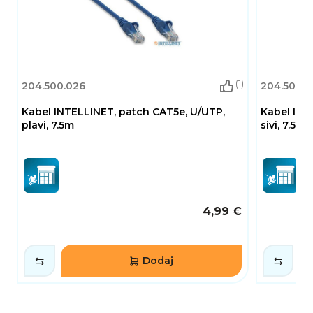
(1)
204.500.026
204.500.0
Kabel INTELLINET, patch CAT5e, U/UTP,
Kabel INT
plavi, 7.5m
sivi, 7.5m
4,99 €
Dodaj