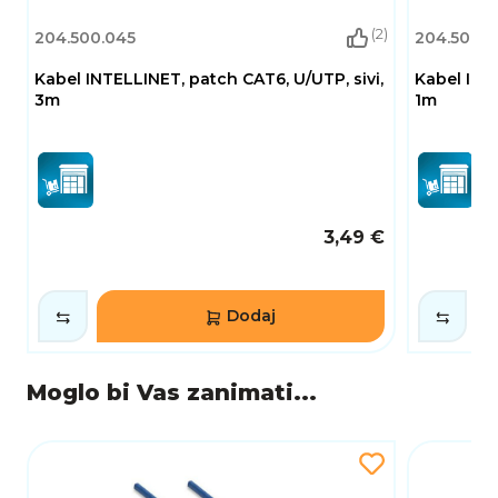
(2)
204.500.045
204.500.0
Kabel INTELLINET, patch CAT6, U/UTP, sivi,
Kabel INTE
3m
1m
3,49 €
Dodaj
Moglo bi Vas zanimati...