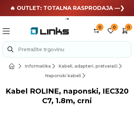
🏄 Zaslužuješ odmor —❯
🔥 OUTLET: TOTALNA RASPRODAJA —❯
0
0
0
Informatika
Kabeli, adapteri, pretvarači
Naponski kabeli
Kabel ROLINE, naponski, IEC320
C7, 1.8m, crni