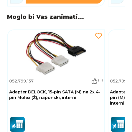
Moglo bi Vas zanimati...
(11)
052.799.157
052.799.1
Adapter DELOCK, 15-pin SATA (M) na 2x 4-
Adapter D
pin Molex (Ž), naponski, interni
pin (M) za
interni