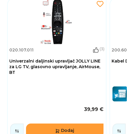
(3)
020.107.011
200.600.1
Univerzalni daljinski upravljač JOLLY LINE
Kabel DEL
za LG TV, glasovno upravljanje, AirMouse,
BT
39,99 €
Dodaj