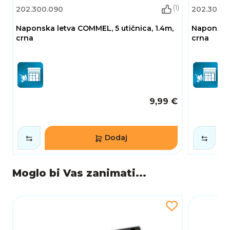
(1)
202.300.090
202.300.0
Naponska letva COMMEL, 5 utičnica, 1.4m,
Naponska 
crna
crna
9,99 €
Dodaj
Moglo bi Vas zanimati...