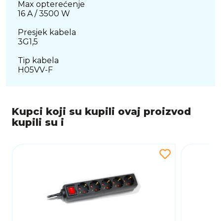
Max opterećenje
16 A / 3500 W
Presjek kabela
3G1,5
Tip kabela
H05VV-F
Kupci koji su kupili ovaj proizvod
kupili su i