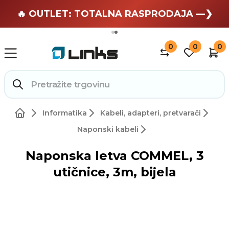
🏄 Zaslužuješ odmor —❯
🔥 OUTLET: TOTALNA RASPRODAJA —❯
0
0
0
Informatika
Kabeli, adapteri, pretvarači
Naponski kabeli
Naponska letva COMMEL, 3
utičnice, 3m, bijela