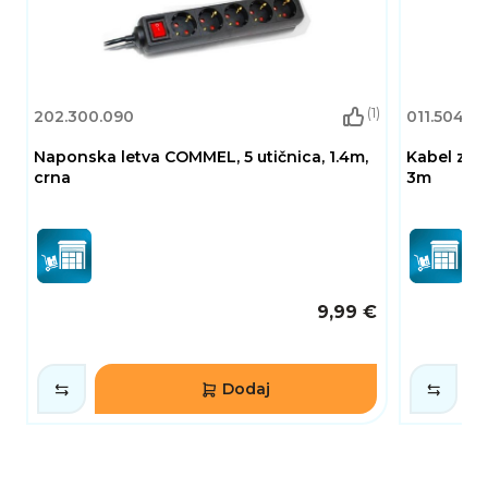
(1)
202.300.090
011.504.11
Naponska letva COMMEL, 5 utičnica, 1.4m,
Kabel za 
crna
3m
9,99 €
Dodaj