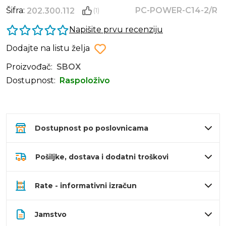
Šifra:
PC-POWER-C14-2/R
202.300.112
(1)
Napišite prvu recenziju
Dodajte na listu želja
Proizvođač:
SBOX
Dostupnost:
Raspoloživo
Dostupnost po poslovnicama
Pošiljke, dostava i dodatni troškovi
Rate - informativni izračun
Jamstvo