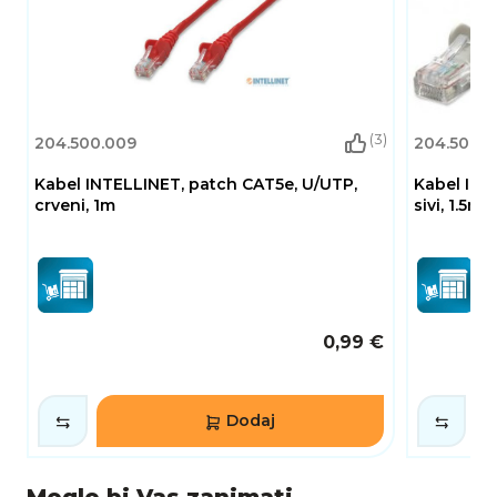
(3)
204.500.009
204.500.0
Kabel INTELLINET, patch CAT5e, U/UTP,
Kabel INT
crveni, 1m
sivi, 1.5m
0,99 €
Dodaj
Moglo bi Vas zanimati...