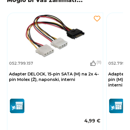
(11)
052.799.157
052.799.1
Adapter DELOCK, 15-pin SATA (M) na 2x 4-
Adapter D
pin Molex (Ž), naponski, interni
pin (M) za
interni
4,99 €