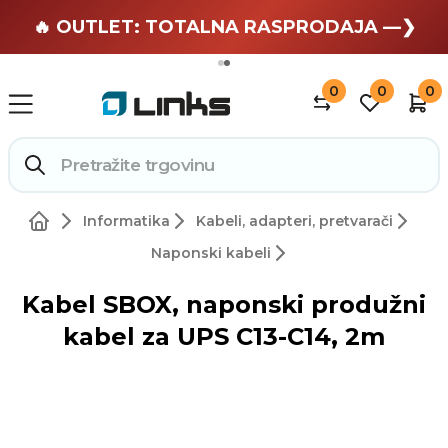
🏄 Zaslužuješ odmor —❯
🔥 OUTLET: TOTALNA RASPRODAJA —❯
0
0
0
Informatika
Kabeli, adapteri, pretvarači
Naponski kabeli
Kabel SBOX, naponski produžni
kabel za UPS C13-C14, 2m