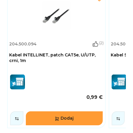
(2)
204.500.094
204.500.1
Kabel INTELLINET, patch CAT5e, U/UTP,
Kabel SBOX
crni, 1m
0,99 €
Dodaj