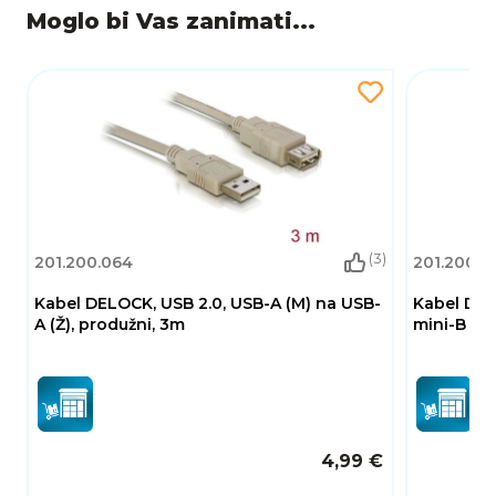
Moglo bi Vas zanimati...
(3)
201.200.064
201.200.0
Kabel DELOCK, USB 2.0, USB-A (M) na USB-
Kabel DEL
A (Ž), produžni, 3m
mini-B 5-p
4,99 €