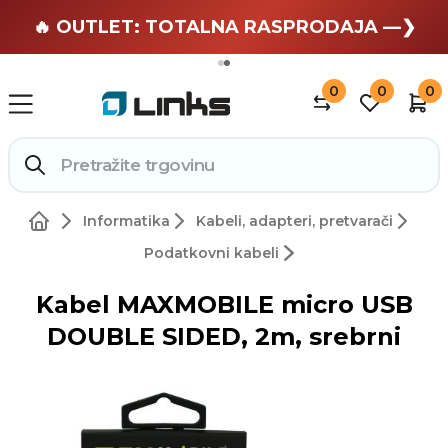
🏄 Zaslužuješ odmor —❯
🔥 OUTLET: TOTALNA RASPRODAJA —❯
0
0
0
Informatika
Kabeli, adapteri, pretvarači
Podatkovni kabeli
Kabel MAXMOBILE micro USB
DOUBLE SIDED, 2m, srebrni