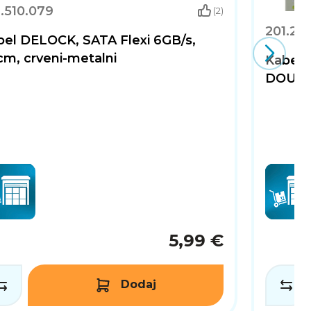
.510.079
(2)
201.20
bel DELOCK, SATA Flexi 6GB/s,
cm, crveni-metalni
Kabel
DOUBLE
5,99 €
Dodaj