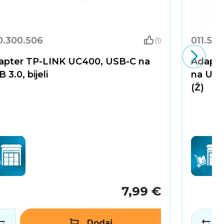
0.300.506
011.50
(1)
apter TP-LINK UC400, USB-C na
Adapte
 3.0, bijeli
na USB
(Ž)
7,99 €
Dodaj