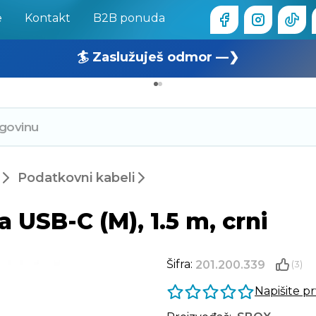
e
Kontakt
B2B ponuda
🏄 Zaslužuješ odmor —❯
🔥 OUTLET: TOTALNA RASPRODAJA —❯
Podatkovni kabeli
 USB-C (M), 1.5 m, crni
Šifra:
201.200.339
(3)
Napišite p