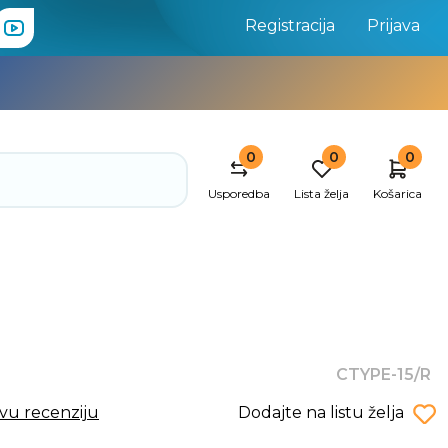
Registracija
Prijava
0
0
0
Usporedba
Lista želja
Košarica
CTYPE-15/R
rvu recenziju
Dodajte na listu želja