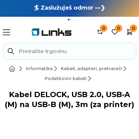
🏄 Zaslužuješ odmor —❯
🔥 OUTLET: TOTALNA RASPRODAJA —❯
0
0
0
Informatika
Kabeli, adapteri, pretvarači
Podatkovni kabeli
Kabel DELOCK, USB 2.0, USB-A
(M) na USB-B (M), 3m (za printer)