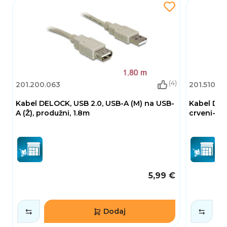
(4)
201.200.063
201.510.0
Kabel DELOCK, USB 2.0, USB-A (M) na USB-
Kabel DEL
A (Ž), produžni, 1.8m
crveni-me
5,99 €
Dodaj