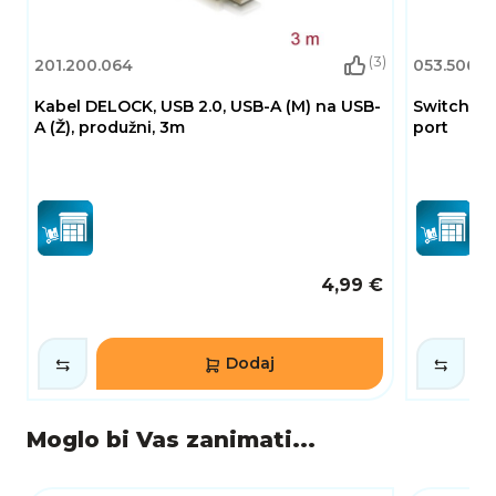
(3)
201.200.064
053.506.2
Kabel DELOCK, USB 2.0, USB-A (M) na USB-
Switch D-
A (Ž), produžni, 3m
port
4,99 €
Dodaj
Moglo bi Vas zanimati...