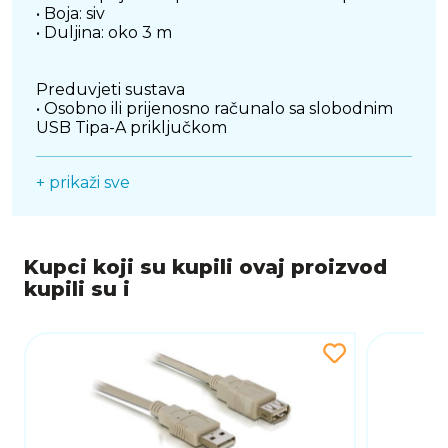
• Boja: siv
• Duljina: oko 3 m
Preduvjeti sustava
• Osobno ili prijenosno računalo sa slobodnim
USB Tipa-A priključkom
+ prikaži sve
Sadržaj pakiranja
• USB kabel
Kupci koji su kupili ovaj proizvod
kupili su i