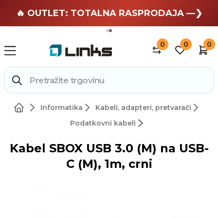
🏄 Zaslužuješ odmor —❯
🔥 OUTLET: TOTALNA RASPRODAJA —❯
0
0
0
Informatika
Kabeli, adapteri, pretvarači
Podatkovni kabeli
Kabel SBOX USB 3.0 (M) na USB-
C (M), 1m, crni