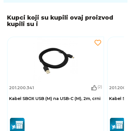
Kupci koji su kupili ovaj proizvod
kupili su i
(2)
201.200.341
201.200.4
Kabel SBOX USB (M) na USB-C (M), 2m, crni
Kabel SBOX