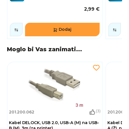
2,99 €
Dodaj
Moglo bi Vas zanimati...
(3)
201.200.062
201.200.0
Kabel DELOCK, USB 2.0, USB-A (M) na USB-
Kabel DEL
B (M), 3m (za printer)
A (Ž), pro