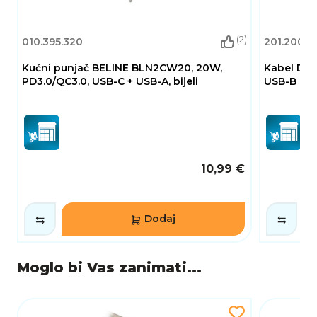
(2)
010.395.320
201.200.15
Kućni punjač BELINE BLN2CW20, 20W,
Kabel DEL
PD3.0/QC3.0, USB-C + USB-A, bijeli
USB-B (M)
10,99 €
Dodaj
Moglo bi Vas zanimati...