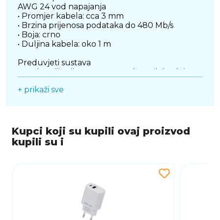
AWG 24 vod napajanja
• Promjer kabela: cca 3 mm
• Brzina prijenosa podataka do 480 Mb/s
• Boja: crno
• Duljina kabela: oko 1 m
Preduvjeti sustava
• Osobno ili prijenosno računalo sa slobodnim
USB tipa A priključkom
+ prikaži sve
• Uređaj s USB Type-C™ priključkom
Sadržaj pakiranja
• USB 2.0 kabel
Kupci koji su kupili ovaj proizvod
kupili su i