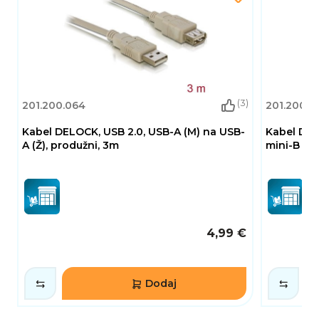
(3)
201.200.064
201.200.0
Kabel DELOCK, USB 2.0, USB-A (M) na USB-
Kabel DEL
A (Ž), produžni, 3m
mini-B 5-p
4,99 €
Dodaj