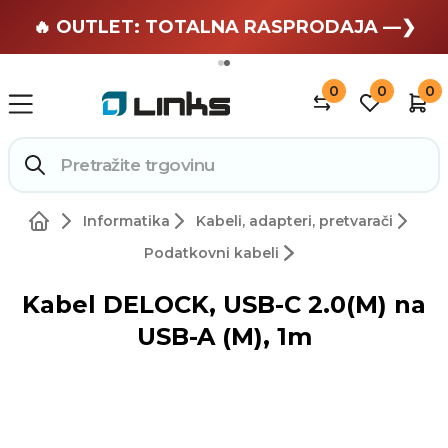
🏄 Zaslužuješ odmor —❯
🔥 OUTLET: TOTALNA RASPRODAJA —❯
0
0
0
Informatika
Kabeli, adapteri, pretvarači
Podatkovni kabeli
Kabel DELOCK, USB-C 2.0(M) na
USB-A (M), 1m