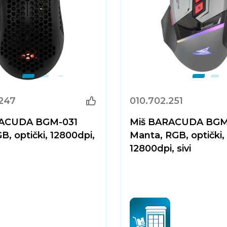
.247
010.702.251
RACUDA BGM-031
Miš BARACUDA BGM
GB, optički, 12800dpi,
Manta, RGB, optički,
12800dpi, sivi