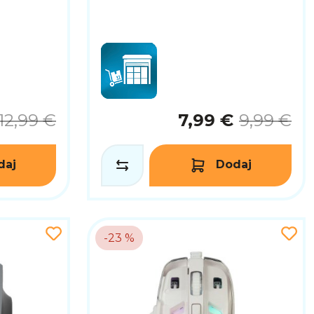
12,99 €
7,99 €
9,99 €
daj
Dodaj
-23 %