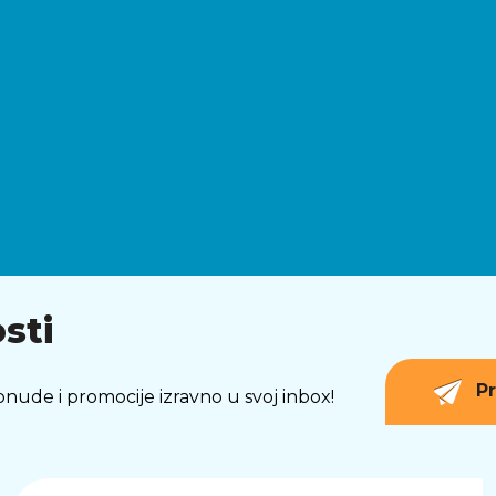
sti
Pr
 ponude i promocije izravno u svoj inbox!