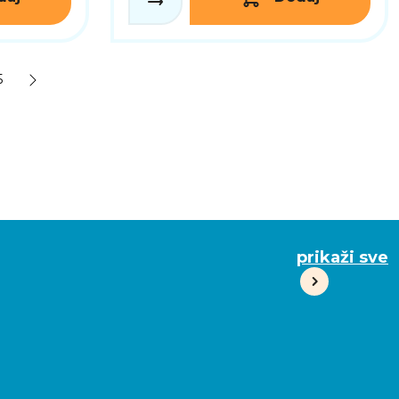
5
prikaži sve