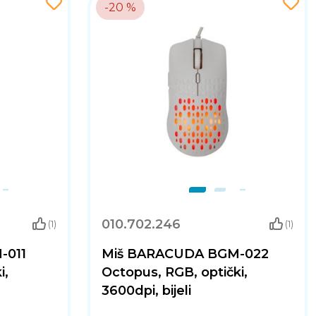
-20 %
010.702.246
(1)
(1)
-011
Miš BARACUDA BGM-022
i,
Octopus, RGB, optički,
3600dpi, bijeli