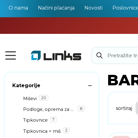
O nama
Načini plaćanja
Novosti
Poslovnic
BA
Kategorije
20
Miševi
sortiraj
8
Podloge, oprema za miševe
7
Tipkovnice
2
Tipkovnica + miš