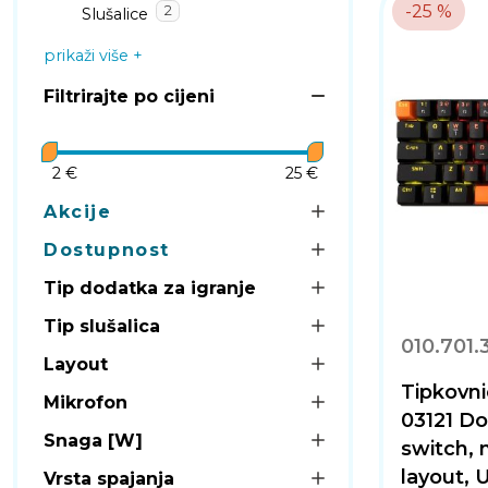
-25 %
2
Slušalice
prikaži više
Filtrirajte po cijeni
2 €
25 €
Akcije
Dostupnost
Tip dodatka za igranje
Tip slušalica
010.701.
Layout
Tipkovn
Mikrofon
03121 Do
Snaga [W]
switch,
layout, 
Vrsta spajanja