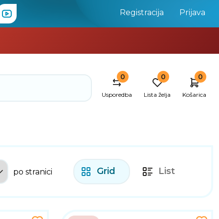
Registracija
Prijava
0
0
0
Usporedba
Lista želja
Košarica
Grid
List
po stranici