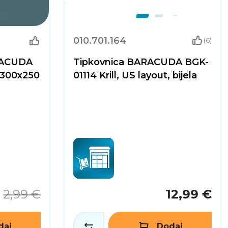
010.701.164
(6)
RACUDA
Tipkovnica BARACUDA BGK-
 300x250
01114 Krill, US layout, bijela
2,99 €
12,99 €
daj
Dodaj