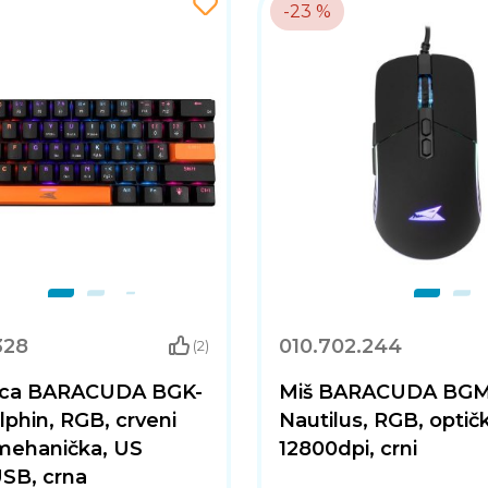
-23 %
328
010.702.244
(2)
ica BARACUDA BGK-
Miš BARACUDA BGM
lphin, RGB, crveni
Nautilus, RGB, optičk
 mehanička, US
12800dpi, crni
USB, crna