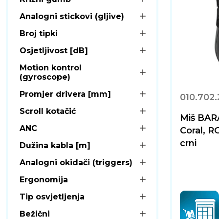
Analogni stickovi (gljive)
Broj tipki
Osjetljivost [dB]
Motion kontrol
(gyroscope)
Promjer drivera [mm]
010.702
Scroll kotačić
Miš BA
ANC
Coral, R
crni
Dužina kabla [m]
Analogni okidači (triggers)
Ergonomija
Tip osvjetljenja
Bežični