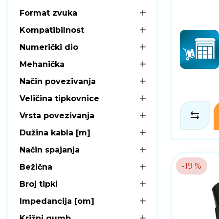
Format zvuka
Kompatibilnost
Numerički dio
Mehanička
Način povezivanja
Veličina tipkovnice
Vrsta povezivanja
Dužina kabla [m]
Način spajanja
-19 %
Bežična
Broj tipki
Impedancija [om]
Križni gumb