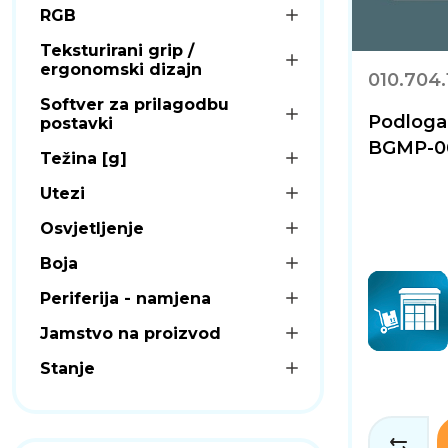
RGB
Teksturirani grip /
ergonomski dizajn
010.704.
Softver za prilagodbu
Podloga
postavki
BGMP-06
Težina [g]
Utezi
Osvjetljenje
Boja
Periferija - namjena
Jamstvo na proizvod
Stanje