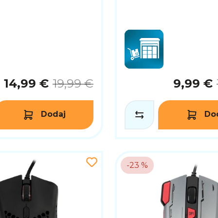
14,99 €
19,99 €
9,99 €
Dodaj
Do
-23 %