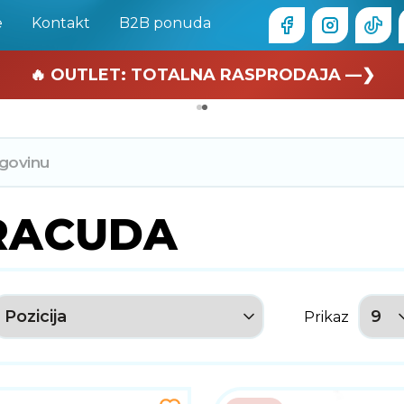
e
Kontakt
B2B ponuda
🏄 Zaslužuješ odmor —❯
🔥 OUTLET: TOTALNA RASPRODAJA —❯
RACUDA
Prikaz