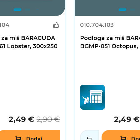
104
010.704.103
 za miš BARACUDA
Podloga za miš BA
1 Lobster, 300x250
BGMP-051 Octopus,
2,49 €
2,90 €
2,49 €
Dodaj
Do