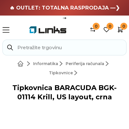
🏄 Zaslužuješ odmor —❯
🔥 OUTLET: TOTALNA RASPRODAJA —❯
0
0
0
Informatika
Periferija računala
Tipkovnice
Tipkovnica BARACUDA BGK-
01114 Krill, US layout, crna