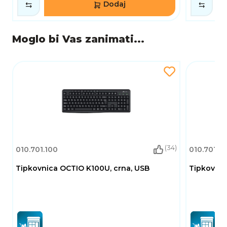
praktičnu tipkovnicu. Idealna je za
Dodaj
svakodnevne zadatke i različite scenarije
korištenja.
Moglo bi Vas zanimati...
(34)
010.701.100
010.701.14
Tipkovnica OCTIO K100U, crna, USB
Tipkovnic