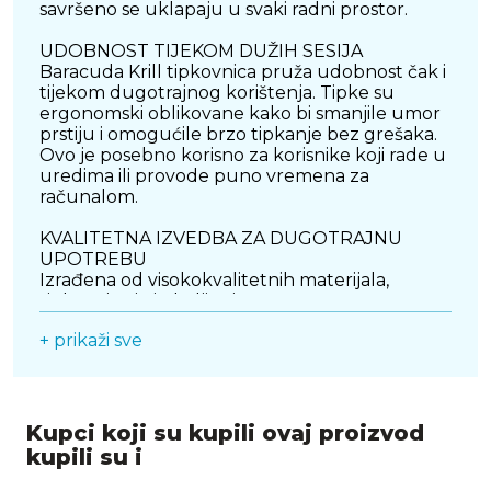
savršeno se uklapaju u svaki radni prostor.
UDOBNOST TIJEKOM DUŽIH SESIJA
Baracuda Krill tipkovnica pruža udobnost čak i
tijekom dugotrajnog korištenja. Tipke su
ergonomski oblikovane kako bi smanjile umor
prstiju i omogućile brzo tipkanje bez grešaka.
Ovo je posebno korisno za korisnike koji rade u
uredima ili provode puno vremena za
računalom.
KVALITETNA IZVEDBA ZA DUGOTRAJNU
UPOTREBU
Izrađena od visokokvalitetnih materijala,
tipkovnica je izdržljiva i otporna na
svakodnevno korištenje. Njena čvrsta
+ prikaži sve
konstrukcija osigurava stabilnost, dok tihi rad
tipki omogućuje ugodno korištenje bez
ometanja drugih. Baracuda Krill tipkovnica
dizajnirana je za dugotrajan rad uz maksimalnu
pouzdanost.
Kupci koji su kupili ovaj proizvod
kupili su i
INTUITIVAN RASPORED S MULTIMEDIJSKIM
FUNKCIJAMA