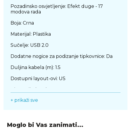
Pozadinsko osvjetljenje: Efekt duge - 17
modova rada
Boja: Crna
Materijal: Plastika
Sučelje: USB 2.0
Dodatne nogice za podizanje tipkovnice: Da
Duljina kabela (m): 1.5
Dostupni layout-ovi: US
Dimenzije (mm): 290 x 99.5 x 36
+ prikaži sve
Težina (g): 405
Kompatibilnost: Windows 7 / 8 / 10 / 11, Mac OS,
Chrome OS, Linux
Moglo bi Vas zanimati...