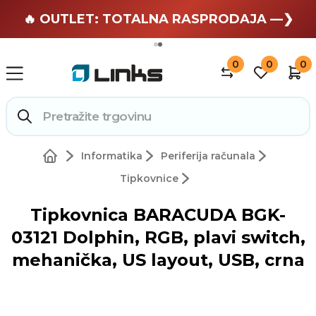
🏄 Zaslužuješ odmor —❯
🔥 OUTLET: TOTALNA RASPRODAJA —❯
0
0
0
Informatika
Periferija računala
Tipkovnice
Tipkovnica BARACUDA BGK-
03121 Dolphin, RGB, plavi switch,
mehanička, US layout, USB, crna