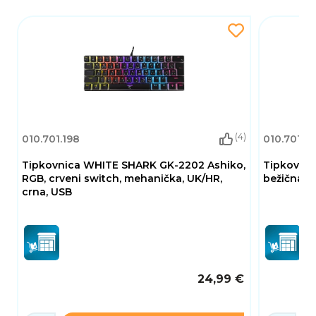
(4)
010.701.198
010.701.2
Tipkovnica WHITE SHARK GK-2202 Ashiko,
Tipkovnic
RGB, crveni switch, mehanička, UK/HR,
bežična, B
crna, USB
24,99 €