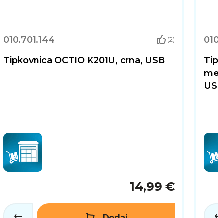
010.701.144
010
(2)
Tipkovnica OCTIO K201U, crna, USB
Ti
me
US
14,99 €
Dodaj