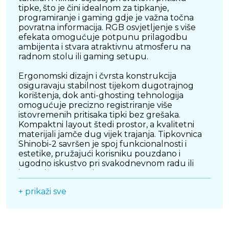
tipke, što je čini idealnom za tipkanje,
programiranje i gaming gdje je važna točna
povratna informacija. RGB osvjetljenje s više
efekata omogućuje potpunu prilagodbu
ambijenta i stvara atraktivnu atmosferu na
radnom stolu ili gaming setupu.
Ergonomski dizajn i čvrsta konstrukcija
osiguravaju stabilnost tijekom dugotrajnog
korištenja, dok anti-ghosting tehnologija
omogućuje precizno registriranje više
istovremenih pritisaka tipki bez grešaka.
Kompaktni layout štedi prostor, a kvalitetni
materijali jamče dug vijek trajanja. Tipkovnica
Shinobi-2 savršen je spoj funkcionalnosti i
estetike, pružajući korisniku pouzdano i
ugodno iskustvo pri svakodnevnom radu ili
intenzivnom igranju.
+ prikaži sve