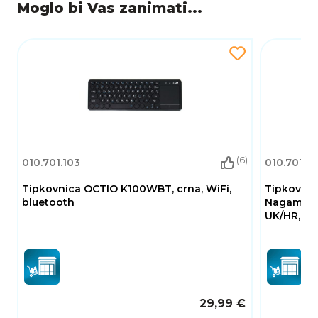
Moglo bi Vas zanimati...
(6)
010.701.103
010.701.2
Tipkovnica OCTIO K100WBT, crna, WiFi,
Tipkovni
bluetooth
Nagamaki,
UK/HR, USB
29,99 €