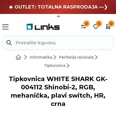
🏄 Zaslužuješ odmor —❯
🔥 OUTLET: TOTALNA RASPRODAJA —❯
0
0
0
Informatika
Periferija računala
Tipkovnice
Tipkovnica WHITE SHARK GK-
004112 Shinobi-2, RGB,
mehanička, plavi switch, HR,
crna