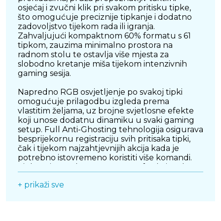
osjećaj i zvučni klik pri svakom pritisku tipke,
što omogućuje preciznije tipkanje i dodatno
zadovoljstvo tijekom rada ili igranja.
Zahvaljujući kompaktnom 60% formatu s 61
tipkom, zauzima minimalno prostora na
radnom stolu te ostavlja više mjesta za
slobodno kretanje miša tijekom intenzivnih
gaming sesija.
Napredno RGB osvjetljenje po svakoj tipki
omogućuje prilagodbu izgleda prema
vlastitim željama, uz brojne svjetlosne efekte
koji unose dodatnu dinamiku u svaki gaming
setup. Full Anti-Ghosting tehnologija osigurava
besprijekornu registraciju svih pritisaka tipki,
čak i tijekom najzahtjevnijih akcija kada je
potrebno istovremeno koristiti više komandi.
Tipkovnica podržava Hot-Swap funkcionalnost,
što omogućuje jednostavnu zamjenu
+ prikaži sve
prekidača bez lemljenja i dodatnu
personalizaciju iskustva korištenja. Izdržljiva
konstrukcija, odvojivi USB Type-C kabel i dug
životni vijek prekidača od preko 50 milijuna