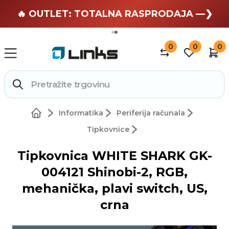
🏄 Zaslužuješ odmor —❯
🔥 OUTLET: TOTALNA RASPRODAJA —❯
0
0
0
Informatika
Periferija računala
Tipkovnice
Tipkovnica WHITE SHARK GK-
004121 Shinobi-2, RGB,
mehanička, plavi switch, US,
crna